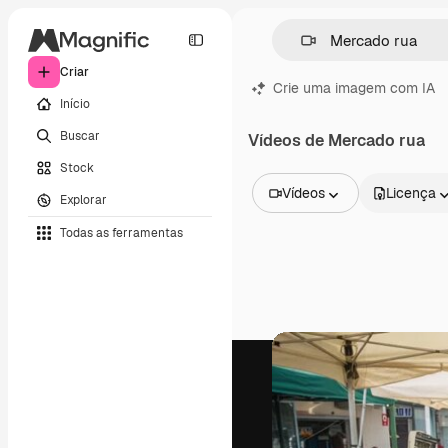
Criar
Crie uma imagem com IA
Início
Buscar
Vídeos de Mercado rua
Stock
Vídeos
Licença
Explorar
Todas as imagens
Todas as ferramentas
Vetores
Ilustrações
Fotos
PSD
Modelos
Mockups
Vídeos
Clipes de vídeo
Animações
Modelos de vídeos
Ícones
Modelos 3D
Fontes