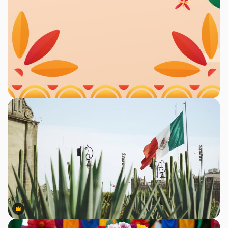
Premium
Premium