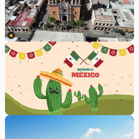
Premium
Premium