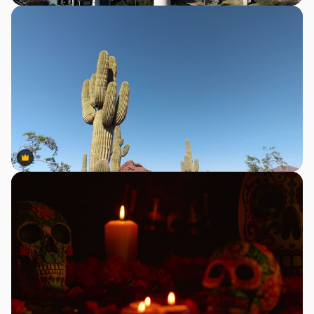
Premium
Premium