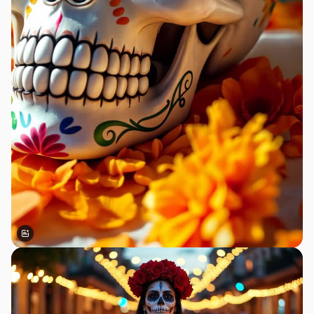
Gerado por IA