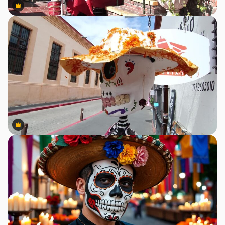
Premium
Premium
Premium
Premium