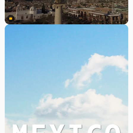
Premium
Premium