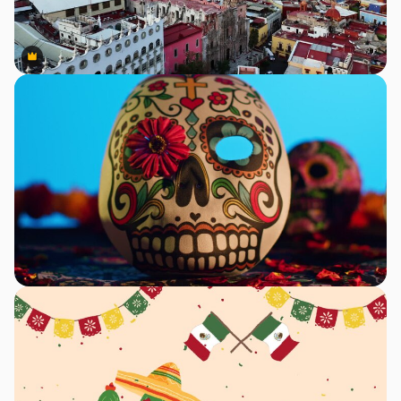
Premium
Premium