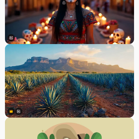
Gerado por IA
Premium
Premium
Gerado por IA