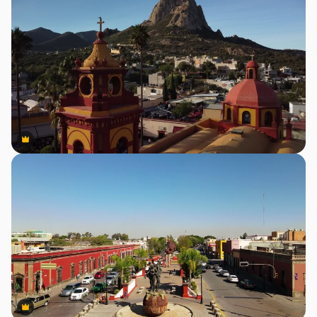
Premium
Premium
Premium
Premium