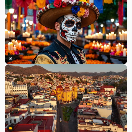
Gerado por IA
Premium
Premium