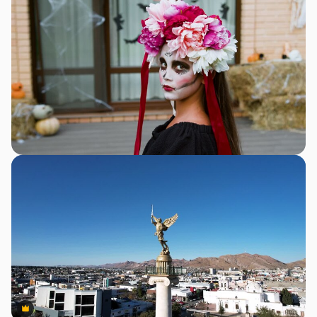
Premium
Premium