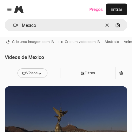
Magnific
Preços
Entrar
Close menu
Limpar
Pesqui
Crie uma imagem com IA
Crie um vídeo com IA
Abstrato
Ani
Vídeos de Mexico
Vídeos
Filtros