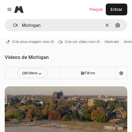
Magnific
Preços
Entrar
Close menu
Limpar
Pesqui
Crie uma imagem com IA
Crie um vídeo com IA
Abstrato
Ani
Vídeos de Michigan
Vídeos
Filtros