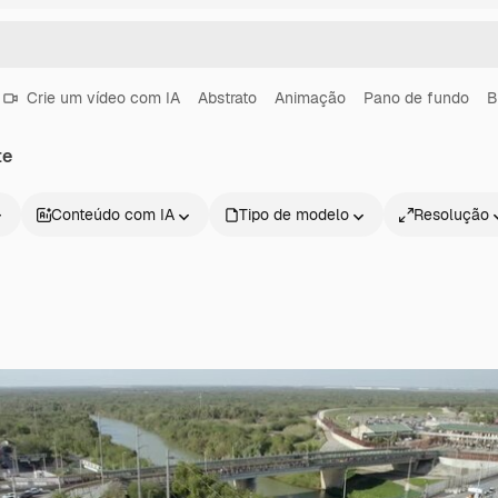
Crie um vídeo com IA
Abstrato
Animação
Pano de fundo
B
te
Conteúdo com IA
Tipo de modelo
Resolução
Produtos
Começar