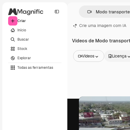
Criar
Crie uma imagem com IA
Início
Buscar
Vídeos de Modo transpor
Stock
Vídeos
Licença
Explorar
Todas as imagens
Todas as ferramentas
Vetores
Ilustrações
Fotos
PSD
Modelos
Mockups
Vídeos
Clipes de vídeo
Animações
Modelos de vídeos
Ícones
Modelos 3D
Fontes