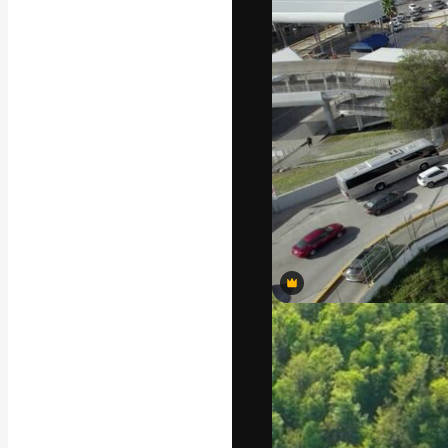
A plataforma cr
seu melhor trab
assinantes entr
agências e estú
Português
Premium
Premium
Premium
Premium
Premium
Premium
Premium
Premium
Premium
Premium
Premium
Premium
Premium
Premium
Premium
Premium
Premium
Premium
Premium
Premium
Premium
Premium
Premium
Premium
Premium
Premium
Premium
Premium
Premium
Premium
Premium
Premium
Premium
Premium
Premium
Premium
Premium
Premium
Premium
Premium
Premium
Premium
Premium
Premium
Premium
Premium
Premium
Premium
Premium
Premium
Premium
Premium
Premium
Premium
Premium
Premium
Premium
Premium
Premium
Premium
Premium
Premium
Premium
Premium
Premium
Premium
Premium
Premium
Premium
Premium
Premium
Premium
Premium
Premium
Premium
Premium
Premium
Premium
Premium
Premium
Premium
Premium
Premium
Premium
Premium
Premium
Gerado por IA
Gerado por IA
Gerado por IA
Gerado por IA
Gerado por IA
Gerado por IA
Gerado por IA
Copyright © 2010