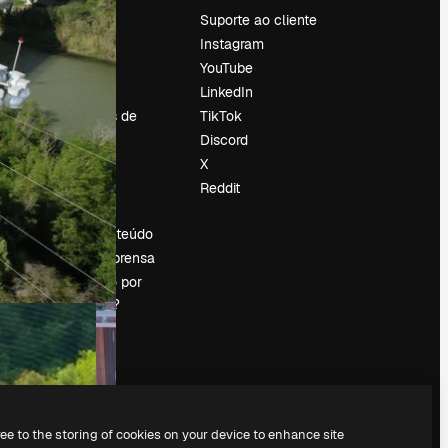
Preços
Suporte ao cliente
Sobre nós
Instagram
Reviews
YouTube
Emprego
LinkedIn
Tendências de
TikTok
pesquisa
Discord
Blog
X
Eventos
Reddit
es
Slidesgo
Vender conteúdo
Sala de imprensa
Procurando por
magnific.ai?
ree to the storing of cookies on your device to enhance site