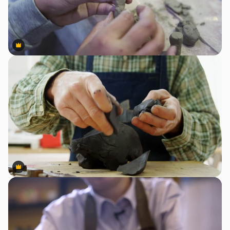
Premium
Premium
Premium
Premium