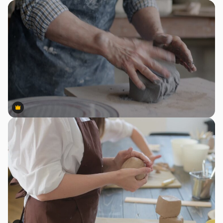
Premium
Premium