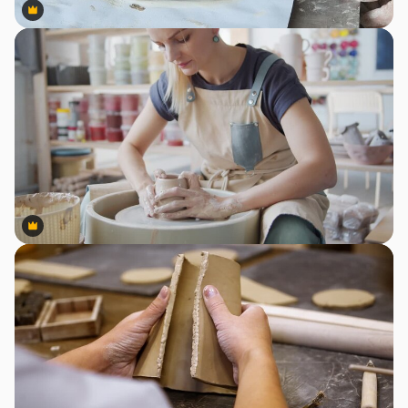
Premium
Premium
Premium
Premium