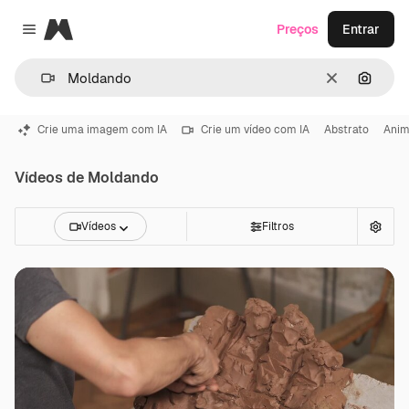
Magnific
Preços
Entrar
Close menu
Limpar
Pesqui
Crie uma imagem com IA
Crie um vídeo com IA
Abstrato
Ani
Vídeos de Moldando
Vídeos
Filtros