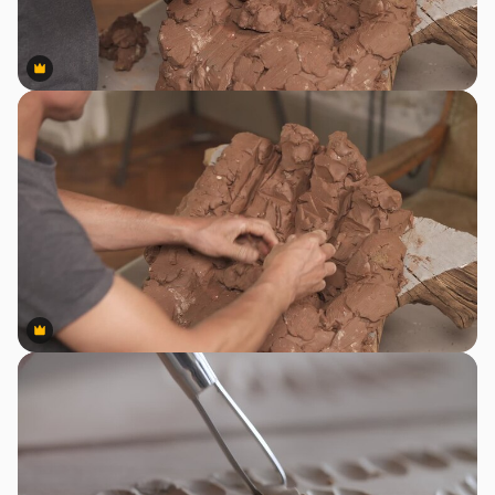
Premium
Premium
Premium
Premium