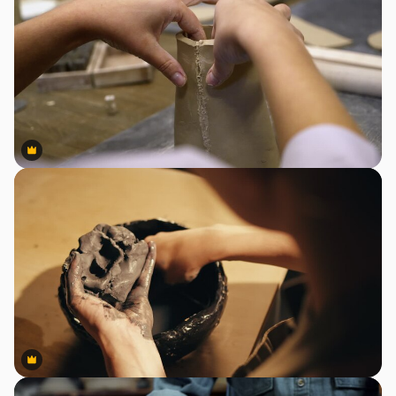
Premium
Premium
Premium
Premium