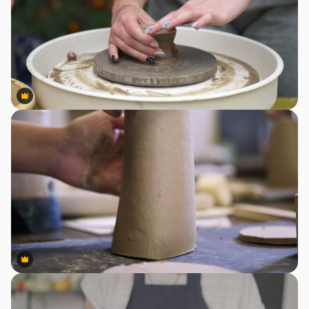
Premium
Premium
Premium
Premium