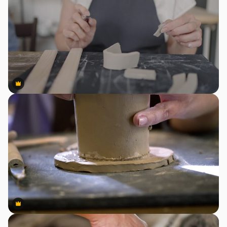
Premium
Premium
Premium
Premium