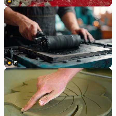
Premium
Premium
Premium
Premium
Gerado por IA