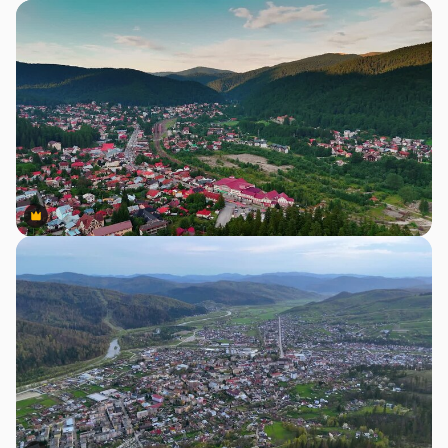
Premium
Premium