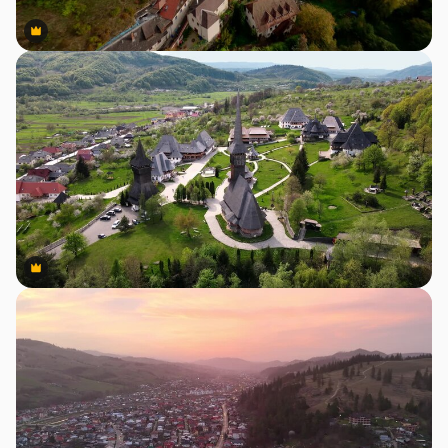
Premium
Premium
Premium
Premium