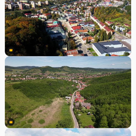
Premium
Premium
Premium
Premium