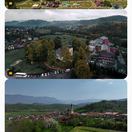
Premium
Premium
Premium
Premium