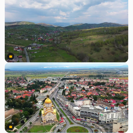
Premium
Premium
Premium
Premium