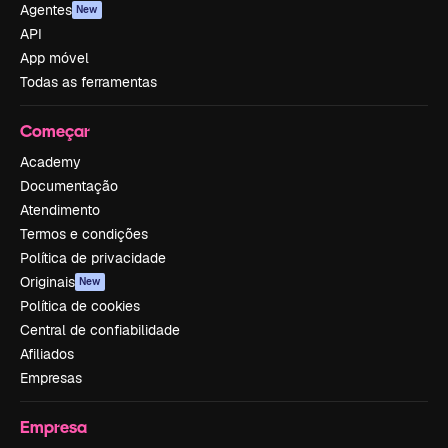
Agentes
New
API
App móvel
Todas as ferramentas
Começar
Academy
Documentação
Atendimento
Termos e condições
Política de privacidade
Originais
New
Política de cookies
Central de confiabilidade
Afiliados
Empresas
Empresa