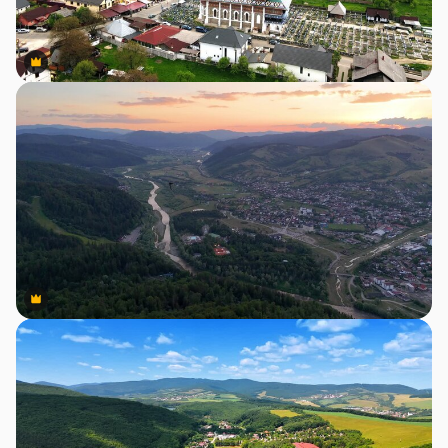
Premium
Premium
Premium
Premium