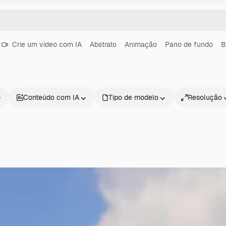
Crie um vídeo com IA
Abstrato
Animação
Pano de fundo
B
Conteúdo com IA
Tipo de modelo
Resolução
Produtos
Começar