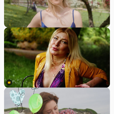
Premium
Premium