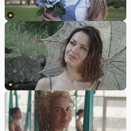
Premium
Premium
Premium
Premium