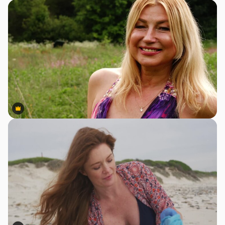
Premium
Premium