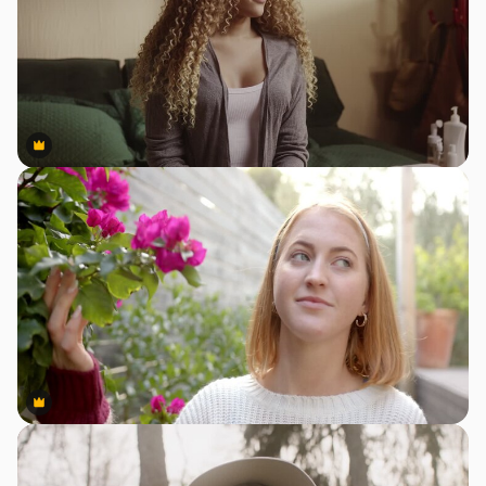
Premium
Premium
Premium
Premium