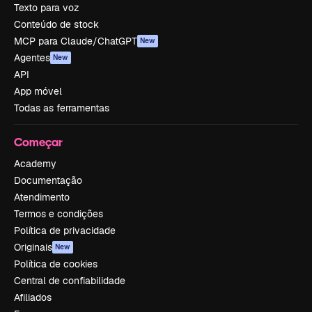
Texto para voz
Conteúdo de stock
MCP para Claude/ChatGPT
New
Agentes
New
API
App móvel
Todas as ferramentas
Começar
Academy
Documentação
Atendimento
Termos e condições
Política de privacidade
Originais
New
Política de cookies
Central de confiabilidade
Afiliados