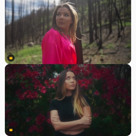
Premium
Premium
Premium
Premium