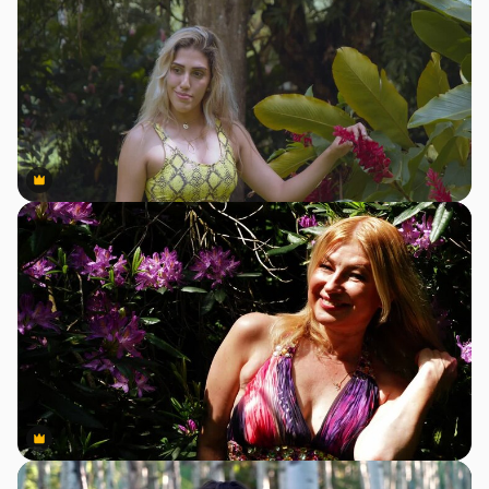
Premium
Premium
Premium
Premium