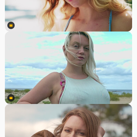
Premium
Premium
Premium
Premium