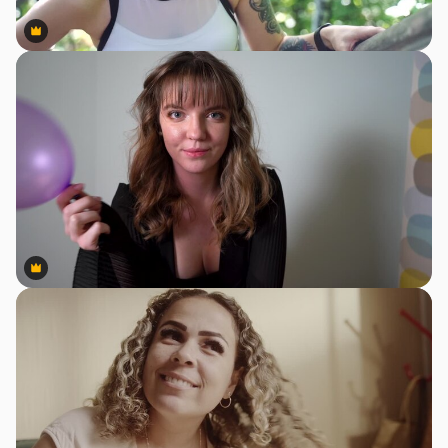
Premium
Premium
Premium
Premium