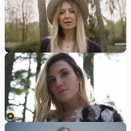
Premium
Premium