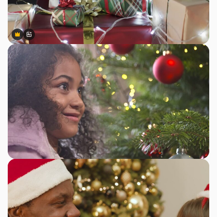
Premium
Premium
Gerado por IA