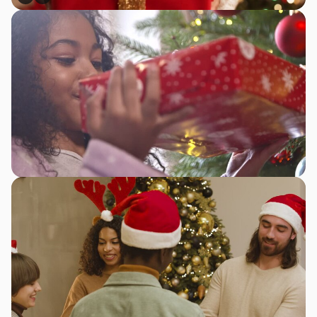
Premium
Premium
Gerado por IA