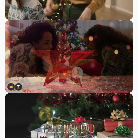
Premium
Premium
Gerado por IA