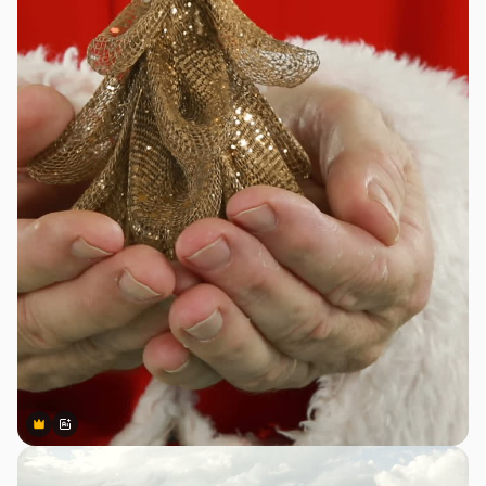
Premium
Premium
Gerado por IA