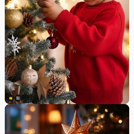
Premium
Premium
Gerado por IA