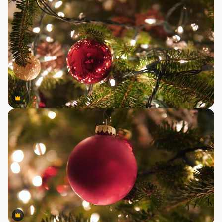
Premium
Premium
Premium
Premium