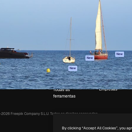
iativa para você direcionar
Spaces
Academy
alho. Mais de 1 milhão de
Assistente de IA
Documentação
e criativos, empresas,
Gerador de
Atendimento
dios.
imagens
Termos e
Gerador de vídeos
condições
Texto para voz
Política de
privacidade
Conteúdo de stock
Originais
MCP para
New
New
Claude/ChatGPT
Política de cooki
Agentes
Central de
New
confiabilidade
API
Afiliados
App móvel
Empresas
Todas as
ferramentas
-
2026
Freepik Company S.L.U.
Todos os direitos reservados
.
By clicking “Accept All Cookies”, you ag