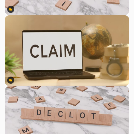
Premium
Premium
Premium
Premium