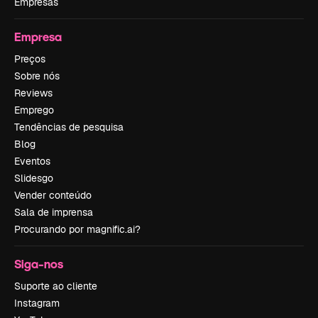
Empresas
Empresa
Preços
Sobre nós
Reviews
Emprego
Tendências de pesquisa
Blog
Eventos
Slidesgo
Vender conteúdo
Sala de imprensa
Procurando por magnific.ai?
Siga-nos
Suporte ao cliente
Instagram