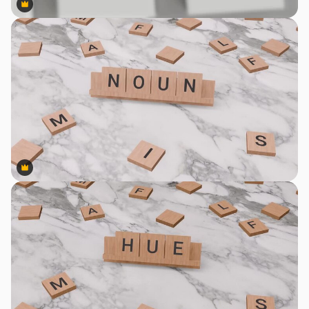
Premium
Premium
Premium
Premium