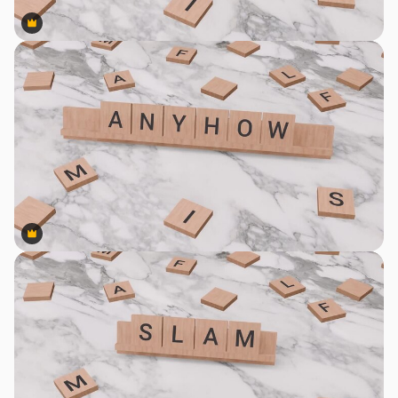
Premium
Premium
Premium
Premium