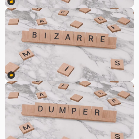
Premium
Premium
Premium
Premium