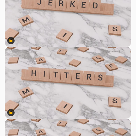
Premium
Premium
Premium
Premium