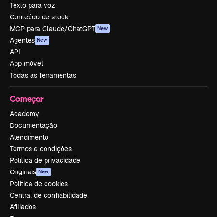
Texto para voz
Conteúdo de stock
MCP para Claude/ChatGPT
New
Agentes
New
API
App móvel
Todas as ferramentas
Começar
Academy
Documentação
Atendimento
Termos e condições
Política de privacidade
Originais
New
Política de cookies
Central de confiabilidade
Afiliados