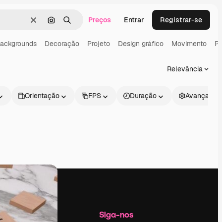
Preços
Entrar
Registrar-se
Limpar
Pesquisar por imagem
Buscar
ackgrounds
Decoração
Projeto
Design gráfico
Movimento
Pa
Relevância
Orientação
FPS
Duração
Avançado
Empresa
Siga-nos