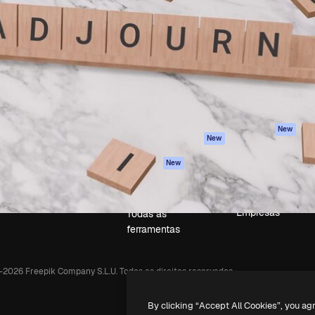
iativa para você direcionar
Spaces
Academy
alho. Mais de 1 milhão de
Assistente de IA
Documentação
e criativos, empresas,
Gerador de
Atendimento
dios.
imagens
Termos e
Gerador de vídeos
condições
Texto para voz
Política de
privacidade
Conteúdo de stock
Originais
MCP para
New
New
Claude/ChatGPT
Política de cooki
Agentes
Central de
New
confiabilidade
API
Afiliados
App móvel
Empresas
Todas as
ferramentas
-
2026
Freepik Company S.L.U.
Todos os direitos reservados
.
By clicking “Accept All Cookies”, you ag