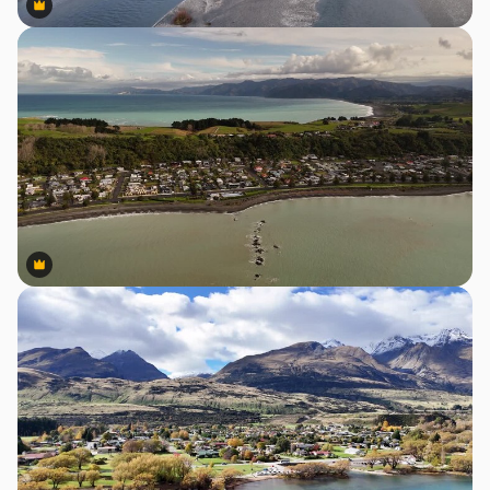
Premium
Premium
Premium
Premium