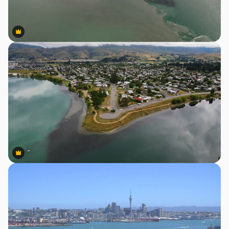
Premium
Premium
Premium
Premium