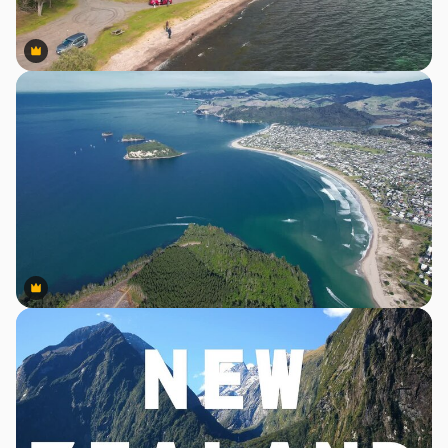
Premium
Premium
Premium
Premium