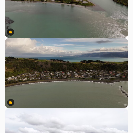
Premium
Premium
Premium
Premium