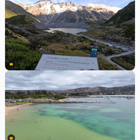
Premium
Premium