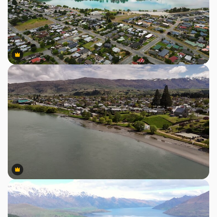
Premium
Premium
Premium
Premium