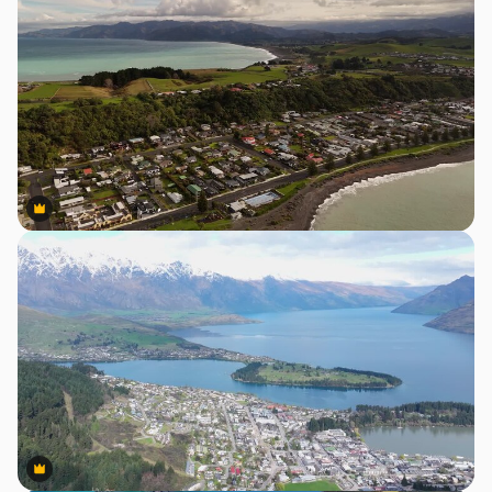
Premium
Premium
Premium
Premium