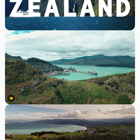
Premium
Premium