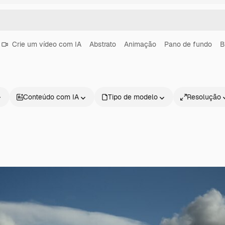
Crie um vídeo com IA
Abstrato
Animação
Pano de fundo
B
Conteúdo com IA
Tipo de modelo
Resolução
Produtos
Começar