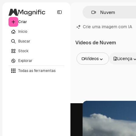
Criar
Crie uma imagem com IA
Início
Buscar
Vídeos de Nuvem
Stock
Vídeos
Licença
Explorar
Todas as imagens
Todas as ferramentas
Vetores
Ilustrações
Fotos
PSD
Modelos
Mockups
Vídeos
Clipes de vídeo
Animações
Modelos de vídeos
Ícones
Modelos 3D
Fontes