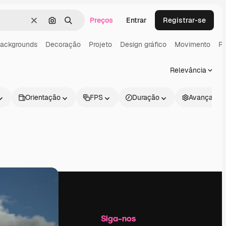
Preços
Entrar
Registrar-se
Limpar
Pesquisar por imagem
Buscar
ackgrounds
Decoração
Projeto
Design gráfico
Movimento
Pa
Relevância
Orientação
FPS
Duração
Avançado
Empresa
Siga-nos