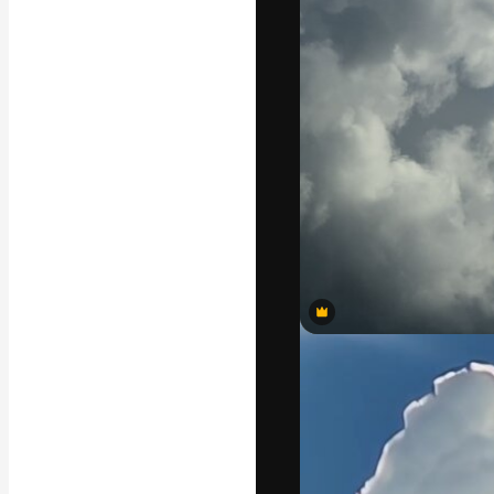
A plataforma cr
seu melhor trab
assinantes entr
agências e estú
Português
Premium
Premium
Premium
Premium
Premium
Premium
Premium
Premium
Premium
Premium
Premium
Premium
Premium
Premium
Premium
Premium
Premium
Premium
Premium
Premium
Premium
Premium
Premium
Premium
Premium
Premium
Premium
Premium
Premium
Premium
Premium
Premium
Premium
Premium
Premium
Premium
Premium
Premium
Premium
Premium
Premium
Premium
Premium
Premium
Premium
Premium
Premium
Premium
Premium
Premium
Premium
Premium
Premium
Premium
Premium
Premium
Premium
Premium
Premium
Premium
Premium
Premium
Premium
Premium
Premium
Premium
Premium
Premium
Premium
Premium
Premium
Premium
Premium
Premium
Premium
Premium
Premium
Premium
Premium
Premium
Premium
Premium
Premium
Premium
Premium
Premium
Premium
Premium
Gerado por IA
Gerado por IA
Gerado por IA
Gerado por IA
Gerado por IA
Copyright © 2010