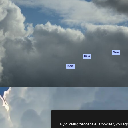
iativa para você direcionar
Spaces
Academy
alho. Mais de 1 milhão de
Assistente de IA
Documentação
e criativos, empresas,
Gerador de
Atendimento
dios.
imagens
Termos e
Gerador de vídeos
condições
Texto para voz
Política de
privacidade
Conteúdo de stock
Originais
MCP para
New
New
Claude/ChatGPT
Política de cooki
Agentes
Central de
New
confiabilidade
API
Afiliados
App móvel
Empresas
Todas as
ferramentas
-
2026
Freepik Company S.L.U.
Todos os direitos reservados
.
By clicking “Accept All Cookies”, you ag