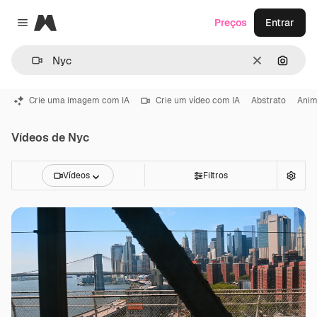
Magnific
Preços
Entrar
Close menu
Limpar
Pesqui
Crie uma imagem com IA
Crie um vídeo com IA
Abstrato
Ani
Vídeos de Nyc
Vídeos
Filtros