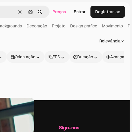
Preços
Entrar
Registrar-se
Limpar
Pesquisar por imagem
Buscar
ackgrounds
Decoração
Projeto
Design gráfico
Movimento
Pa
Relevância
Orientação
FPS
Duração
Avançado
Empresa
Siga-nos