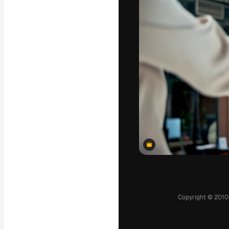
A plataforma cr
seu melhor trab
assinantes entr
agências e estú
Português
Premium
Premium
Premium
Premium
Premium
Premium
Premium
Premium
Premium
Premium
Premium
Premium
Premium
Premium
Premium
Premium
Premium
Premium
Premium
Premium
Premium
Premium
Premium
Premium
Premium
Premium
Premium
Premium
Premium
Premium
Premium
Premium
Premium
Premium
Premium
Premium
Premium
Premium
Premium
Premium
Premium
Premium
Premium
Premium
Premium
Premium
Premium
Premium
Premium
Premium
Premium
Premium
Premium
Premium
Premium
Premium
Premium
Premium
Premium
Premium
Premium
Premium
Premium
Premium
Premium
Premium
Premium
Premium
Premium
Premium
Premium
Premium
Premium
Premium
Premium
Premium
Premium
Premium
Premium
Premium
Premium
Premium
Premium
Premium
Premium
Premium
Premium
Premium
Premium
Premium
Premium
Premium
Premium
Premium
Gerado por IA
Copyright © 2010