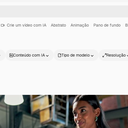
Crie um vídeo com IA
Abstrato
Animação
Pano de fundo
B
Conteúdo com IA
Tipo de modelo
Resolução
Produtos
Começar