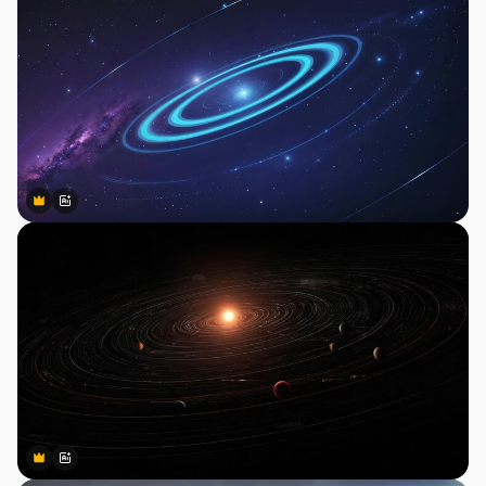
Premium
Premium
Gerado por IA
Premium
Premium
Gerado por IA