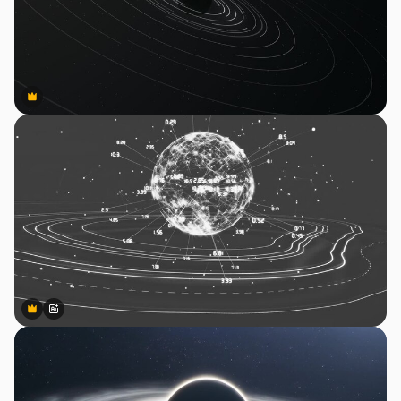
Premium
Premium
Premium
Premium
Gerado por IA