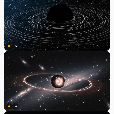
Premium
Premium
Gerado por IA
Premium
Premium
Gerado por IA