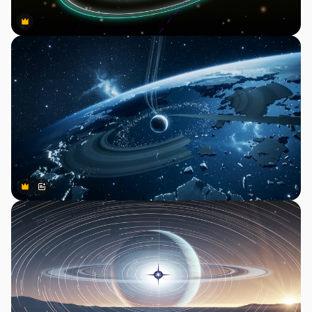
Premium
Premium
Premium
Premium
Gerado por IA