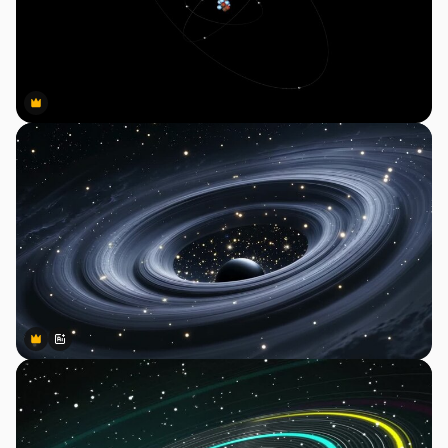
Premium
Premium
Premium
Premium
Gerado por IA