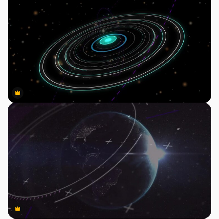
Premium
Premium
Premium
Premium