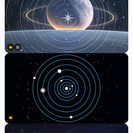
Premium
Premium
Gerado por IA
Premium
Premium