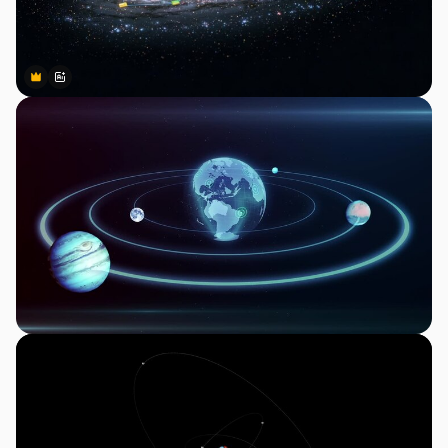
Premium
Premium
Gerado por IA