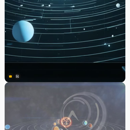
Premium
Premium
Gerado por IA