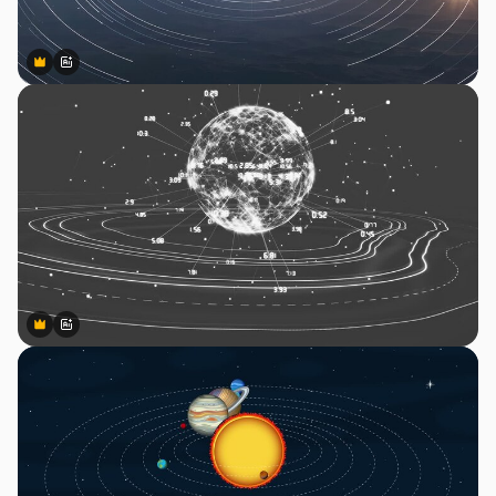
Premium
Premium
Gerado por IA
Premium
Premium
Gerado por IA