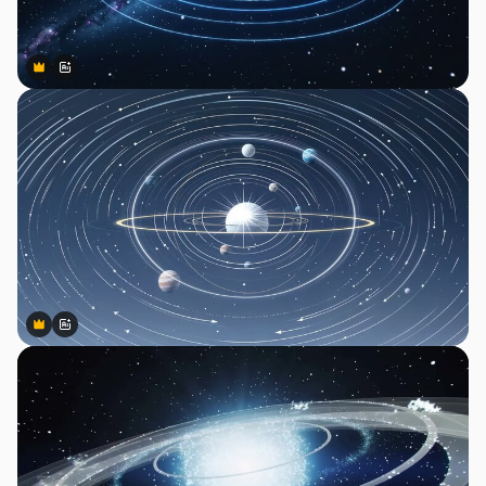
Premium
Premium
Gerado por IA
Premium
Premium
Gerado por IA