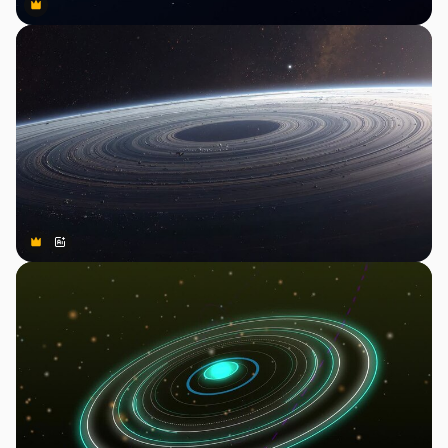
Premium
Premium
Premium
Premium
Gerado por IA