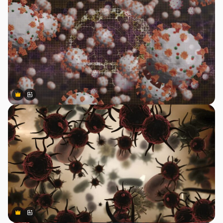
Premium
Premium
Gerado por IA
Premium
Premium
Gerado por IA