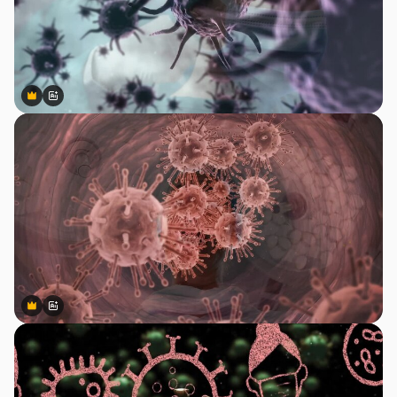
Premium
Premium
Gerado por IA
Premium
Premium
Gerado por IA