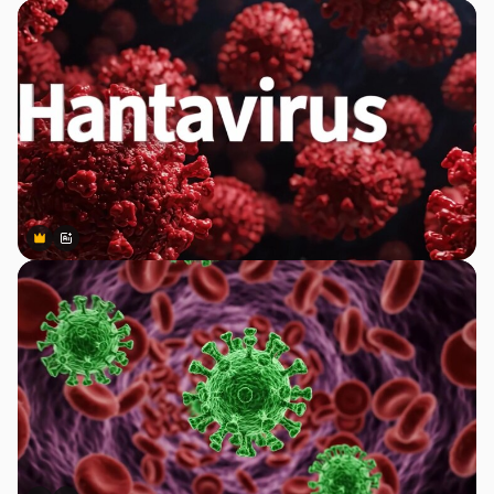
Premium
Premium
Gerado por IA