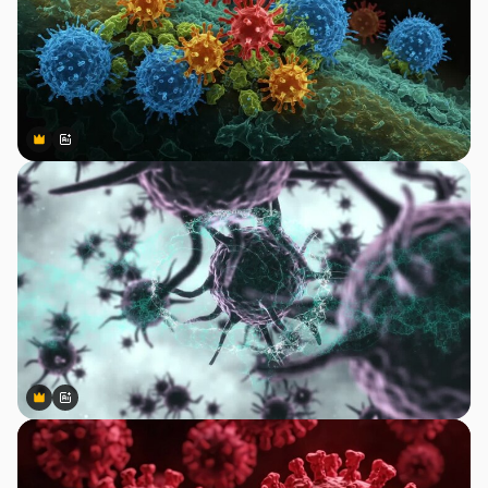
Premium
Premium
Gerado por IA
Premium
Premium
Gerado por IA