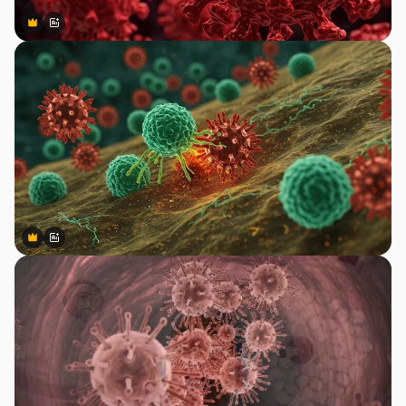
Premium
Premium
Gerado por IA
Premium
Premium
Gerado por IA