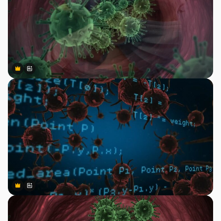
Premium
Premium
Gerado por IA
Premium
Premium
Gerado por IA