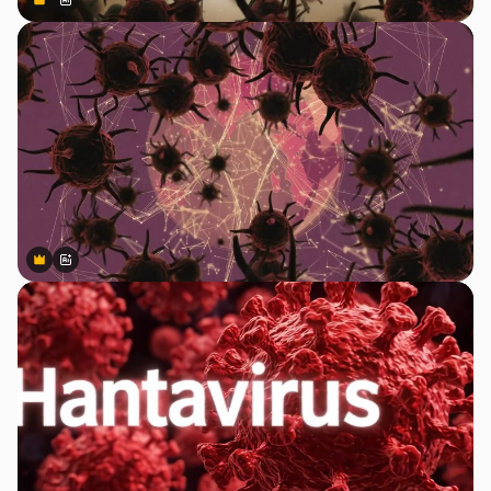
Premium
Premium
Gerado por IA
Premium
Premium
Gerado por IA