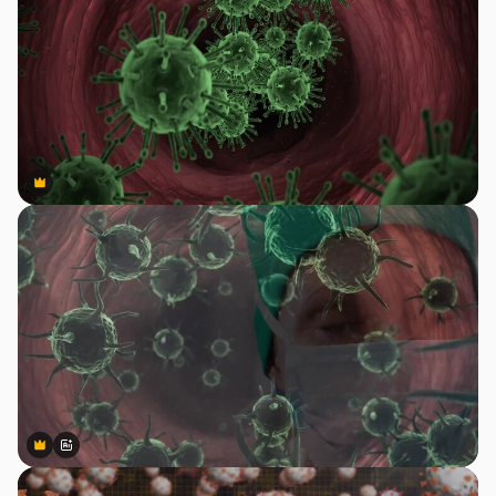
Premium
Premium
Premium
Premium
Gerado por IA