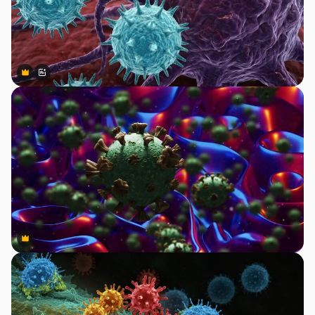
Premium
Premium
Gerado por IA
Premium
Premium