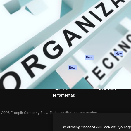
iativa para você direcionar
Spaces
Academy
alho. Mais de 1 milhão de
Assistente de IA
Documentação
e criativos, empresas,
Gerador de
Atendimento
dios.
imagens
Termos e
Gerador de vídeos
condições
Texto para voz
Política de
privacidade
Conteúdo de stock
Originais
MCP para
New
New
Claude/ChatGPT
Política de cooki
Agentes
Central de
New
confiabilidade
API
Afiliados
App móvel
Empresas
Todas as
ferramentas
-
2026
Freepik Company S.L.U.
Todos os direitos reservados
.
By clicking “Accept All Cookies”, you ag