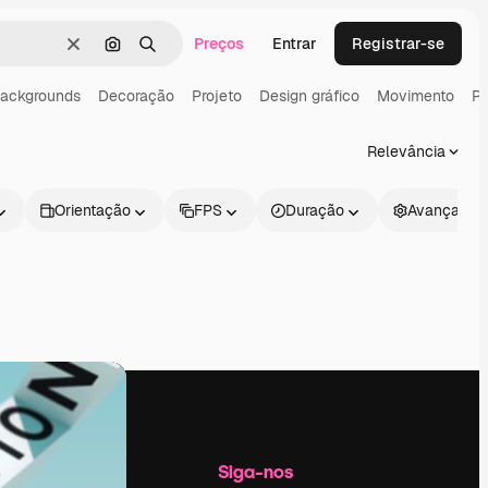
Preços
Entrar
Registrar-se
Limpar
Pesquisar por imagem
Buscar
ackgrounds
Decoração
Projeto
Design gráfico
Movimento
Pa
Relevância
Orientação
FPS
Duração
Avançado
Empresa
Siga-nos