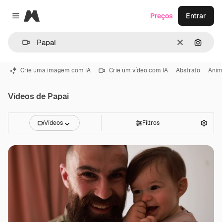
Magnific
Preços
Entrar
Close menu
Limpar
Pesqui
Crie uma imagem com IA
Crie um vídeo com IA
Abstrato
Ani
Vídeos de Papai
Vídeos
Filtros