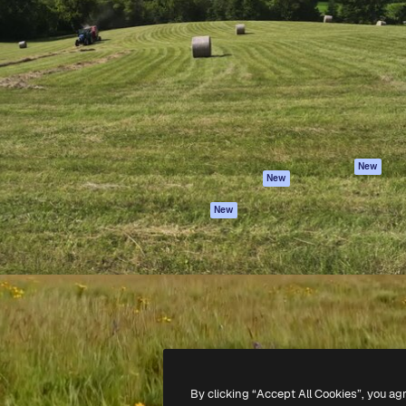
iativa para você direcionar
Spaces
Academy
alho. Mais de 1 milhão de
Assistente de IA
Documentação
e criativos, empresas,
Gerador de
Atendimento
dios.
imagens
Termos e
Gerador de vídeos
condições
Texto para voz
Política de
privacidade
Conteúdo de stock
Originais
MCP para
New
New
Claude/ChatGPT
Política de cooki
Agentes
Central de
New
confiabilidade
API
Afiliados
App móvel
Empresas
Todas as
ferramentas
-
2026
Freepik Company S.L.U.
Todos os direitos reservados
.
By clicking “Accept All Cookies”, you ag