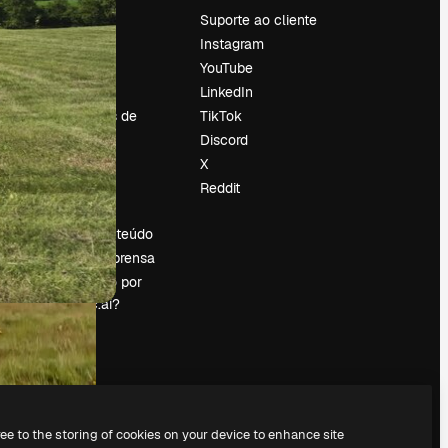
Preços
Suporte ao cliente
Sobre nós
Instagram
Reviews
YouTube
Emprego
LinkedIn
Tendências de
TikTok
pesquisa
Discord
Blog
X
Eventos
Reddit
es
Slidesgo
Vender conteúdo
Sala de imprensa
Procurando por
magnific.ai?
ree to the storing of cookies on your device to enhance site