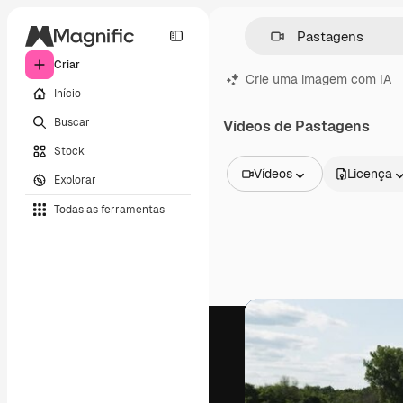
Criar
Crie uma imagem com IA
Início
Buscar
Vídeos de Pastagens
Stock
Vídeos
Licença
Explorar
Todas as imagens
Todas as ferramentas
Vetores
Ilustrações
Fotos
PSD
Modelos
Mockups
Vídeos
Clipes de vídeo
Animações
Modelos de vídeos
Ícones
Modelos 3D
Fontes