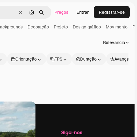
Preços
Entrar
Registrar-se
Limpar
Pesquisar por imagem
Buscar
ackgrounds
Decoração
Projeto
Design gráfico
Movimento
Pa
Relevância
Orientação
FPS
Duração
Avançado
Empresa
Siga-nos