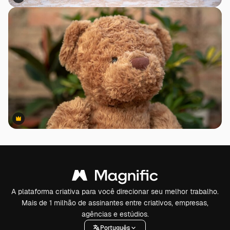
Premium
Premium
Premium
Premium
A plataforma criativa para você direcionar seu melhor trabalho.
Mais de 1 milhão de assinantes entre criativos, empresas,
agências e estúdios.
Português