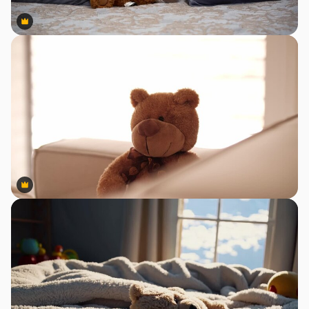
Premium
Premium
Premium
Premium