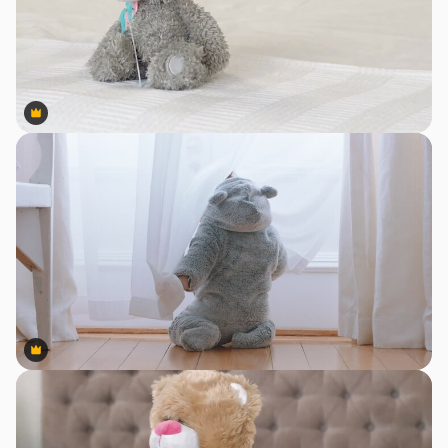
Premium
Premium
Premium
Premium