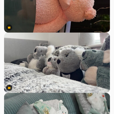
Premium
Premium
Premium
Premium