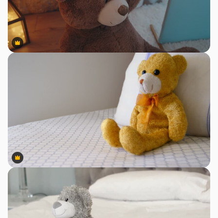
Premium
Premium
Premium
Premium