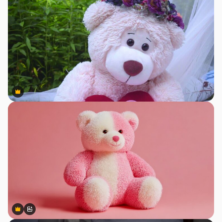
Premium
Premium
Premium
Premium
Gerado por IA