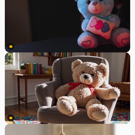
Premium
Premium
Premium
Premium