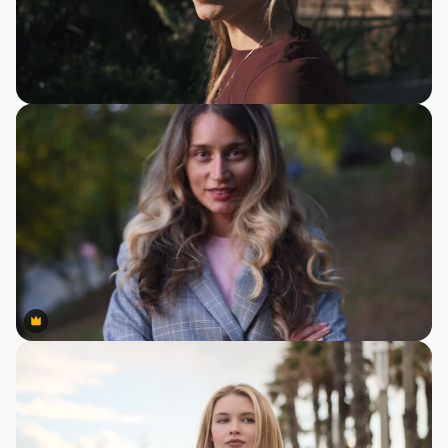
Premium
Premium