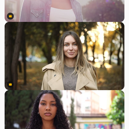
Premium
Premium
Premium
Premium