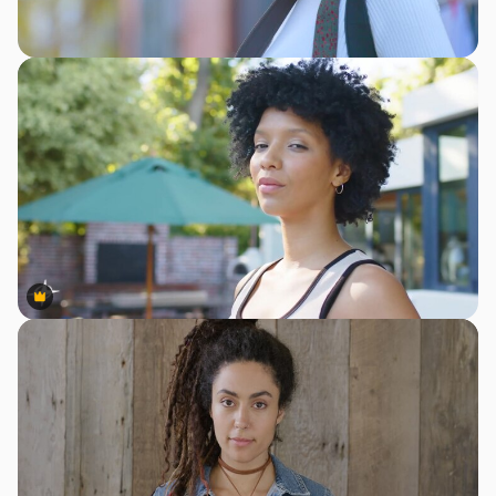
Premium
Premium