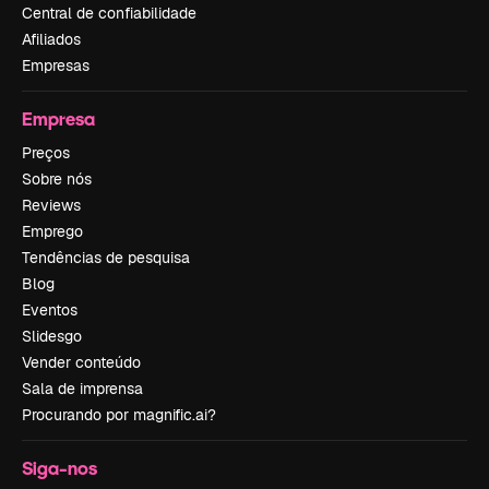
Central de confiabilidade
Afiliados
Empresas
Empresa
Preços
Sobre nós
Reviews
Emprego
Tendências de pesquisa
Blog
Eventos
Slidesgo
Vender conteúdo
Sala de imprensa
Procurando por magnific.ai?
Siga-nos