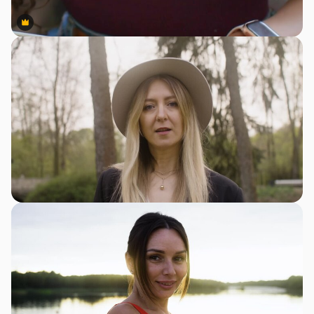
Premium
Premium