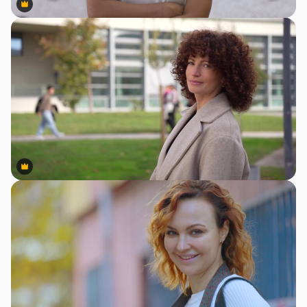
Premium
Premium
Premium
Premium