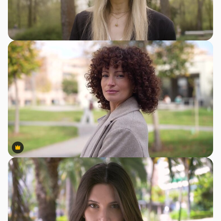
Premium
Premium