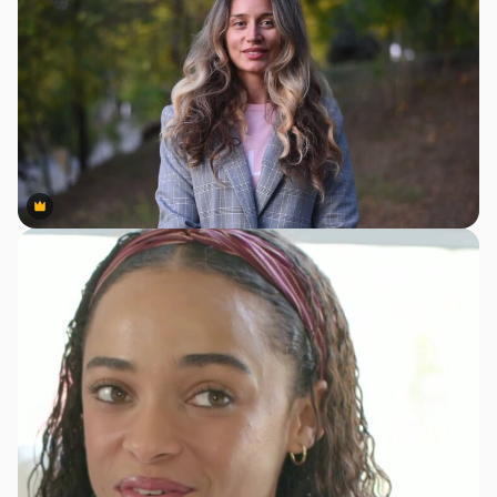
Premium
Premium