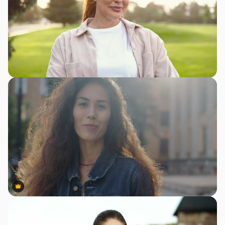
Premium
Premium