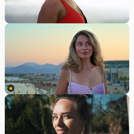
Premium
Premium