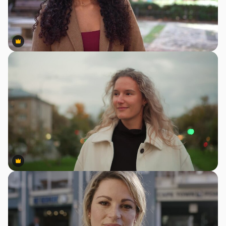
Premium
Premium
Premium
Premium