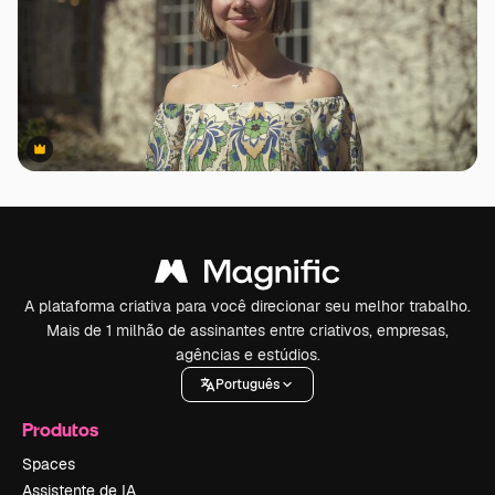
Premium
Premium
A plataforma criativa para você direcionar seu melhor trabalho.
Mais de 1 milhão de assinantes entre criativos, empresas,
agências e estúdios.
Português
Produtos
Spaces
Assistente de IA