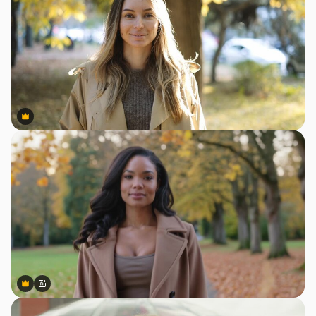
Premium
Premium
Premium
Premium
Gerado por IA