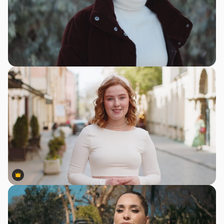
Premium
Premium