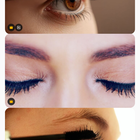
Premium
Premium
Gerado por IA
Premium
Premium