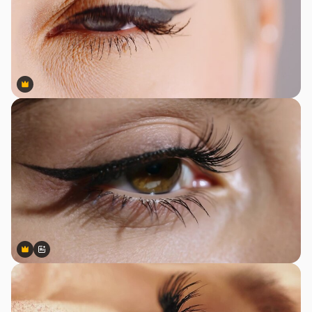
Premium
Premium
Premium
Premium
Gerado por IA