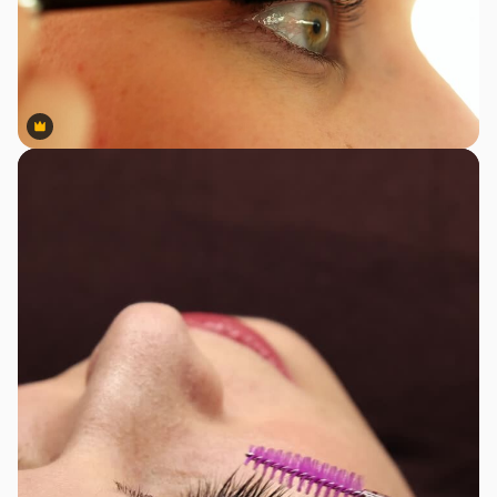
Premium
Premium