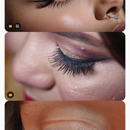
Premium
Premium
Gerado por IA
Premium
Premium