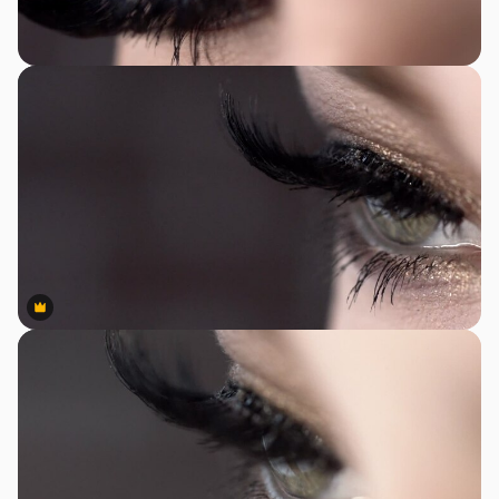
Premium
Premium