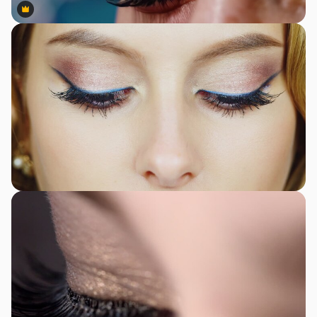
Premium
Premium