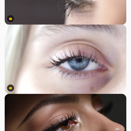
Premium
Premium
Premium
Premium