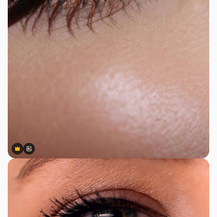
Premium
Premium
Gerado por IA