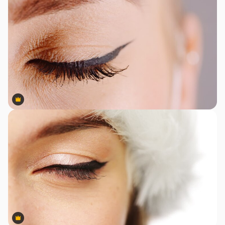
Premium
Premium
Premium
Premium