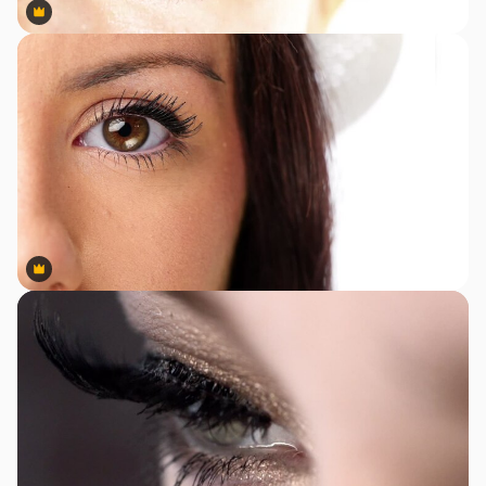
Premium
Premium
Premium
Premium