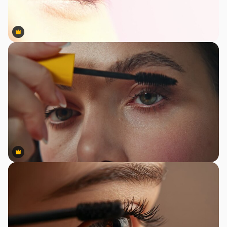
Premium
Premium
Premium
Premium