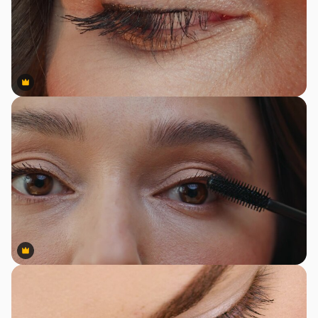
Premium
Premium
Premium
Premium