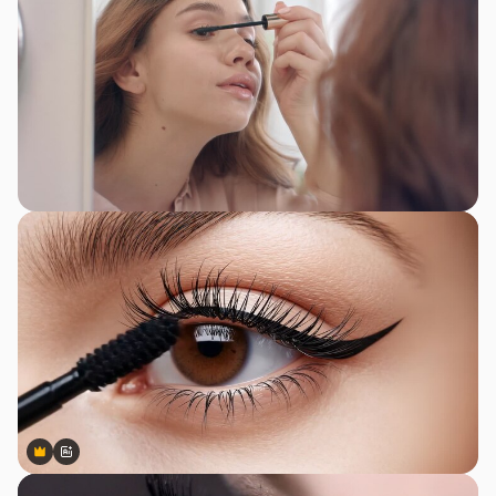
Premium
Premium
Gerado por IA