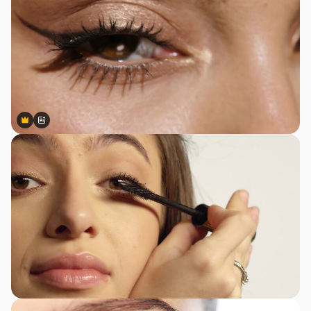
Premium
Premium
Gerado por IA