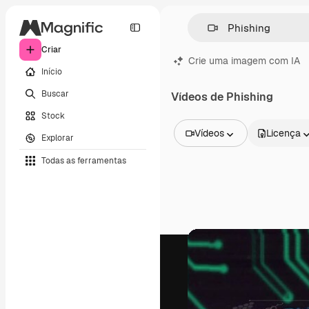
Criar
Crie uma imagem com IA
Início
Buscar
Vídeos de Phishing
Stock
Vídeos
Licença
Explorar
Todas as imagens
Todas as ferramentas
Vetores
Ilustrações
Fotos
PSD
Modelos
Mockups
Vídeos
Clipes de vídeo
Animações
Modelos de vídeos
Ícones
Modelos 3D
Fontes