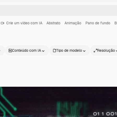
Crie um vídeo com IA
Abstrato
Animação
Pano de fundo
B
Conteúdo com IA
Tipo de modelo
Resolução
Produtos
Começar