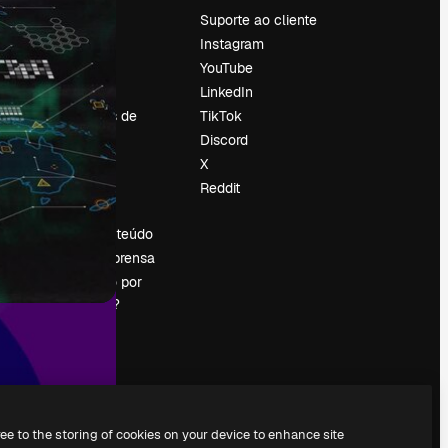
Preços
Suporte ao cliente
Sobre nós
Instagram
Reviews
YouTube
Emprego
LinkedIn
Tendências de
TikTok
pesquisa
Discord
Blog
X
Eventos
Reddit
es
Slidesgo
Vender conteúdo
Sala de imprensa
Procurando por
magnific.ai?
ree to the storing of cookies on your device to enhance site