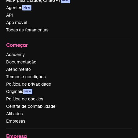
MCP para Claude/ChatGPT
New
Agentes
New
API
App móvel
Todas as ferramentas
Começar
Academy
Documentação
Atendimento
Termos e condições
Política de privacidade
Originais
New
Política de cookies
Central de confiabilidade
Afiliados
Empresas
Empresa