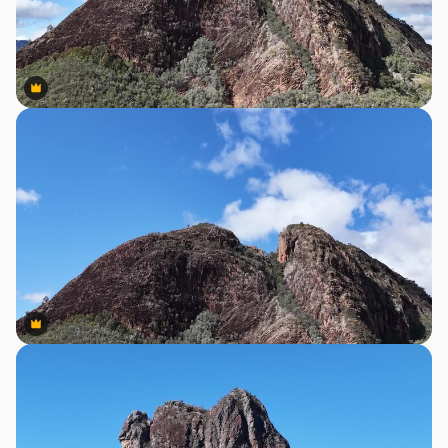
Premium
Premium
Premium
Premium