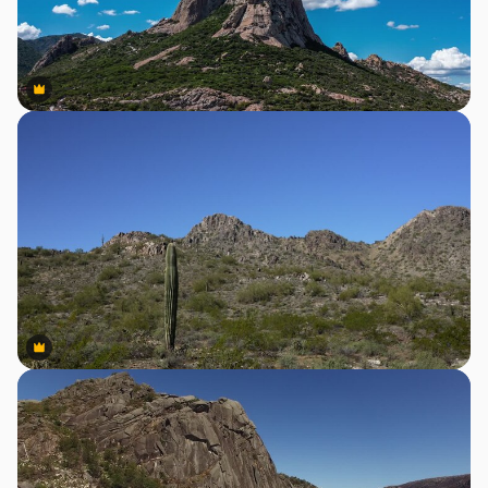
Premium
Premium
Premium
Premium