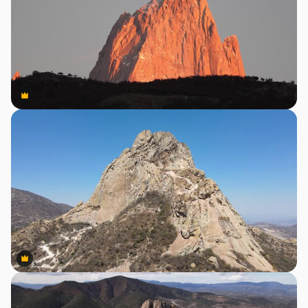
Premium
Premium
Premium
Premium