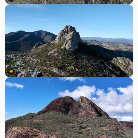
Premium
Premium
Premium
Premium