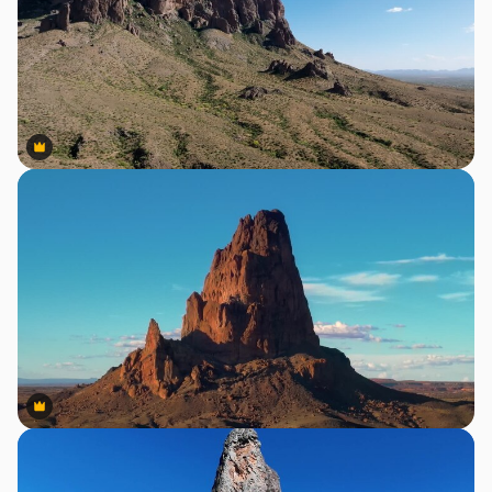
Premium
Premium
Premium
Premium