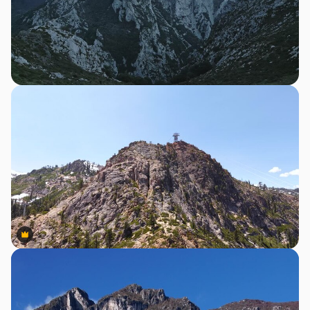
Premium
Premium