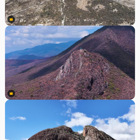
Premium
Premium
Premium
Premium