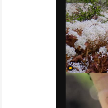
A plataforma cr
seu melhor trab
assinantes entr
agências e estú
Português
Premium
Premium
Premium
Premium
Premium
Premium
Premium
Premium
Premium
Premium
Premium
Premium
Premium
Premium
Premium
Premium
Premium
Premium
Premium
Premium
Premium
Premium
Premium
Premium
Premium
Premium
Premium
Premium
Premium
Premium
Premium
Premium
Premium
Premium
Premium
Premium
Premium
Premium
Premium
Premium
Premium
Premium
Premium
Premium
Premium
Premium
Premium
Premium
Premium
Premium
Premium
Premium
Premium
Premium
Premium
Premium
Premium
Premium
Premium
Premium
Premium
Premium
Premium
Premium
Premium
Premium
Premium
Premium
Premium
Premium
Premium
Premium
Premium
Premium
Premium
Premium
Premium
Premium
Premium
Premium
Premium
Premium
Premium
Premium
Premium
Premium
Premium
Premium
Premium
Premium
Premium
Premium
Premium
Premium
Premium
Premium
Gerado por IA
Gerado por IA
Copyright © 2010