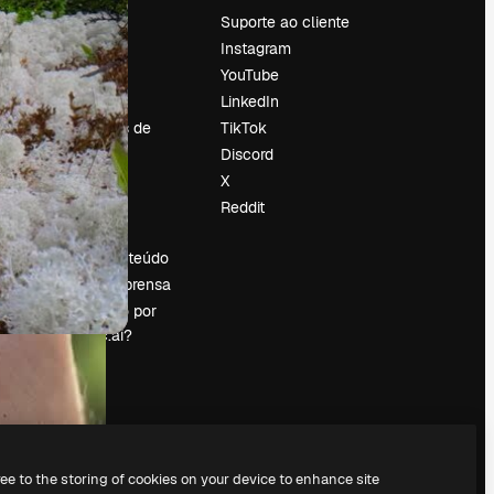
Preços
Suporte ao cliente
Sobre nós
Instagram
Reviews
YouTube
Emprego
LinkedIn
Tendências de
TikTok
pesquisa
Discord
Blog
X
Eventos
Reddit
es
Slidesgo
Vender conteúdo
Sala de imprensa
Procurando por
magnific.ai?
ree to the storing of cookies on your device to enhance site