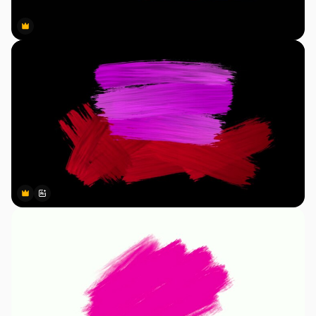
Premium
Premium
Premium
Premium
Gerado por IA