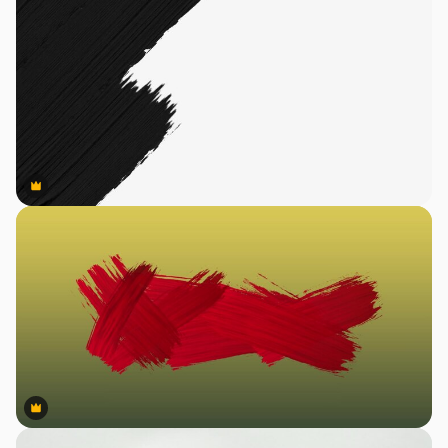
Premium
Premium
Premium
Premium