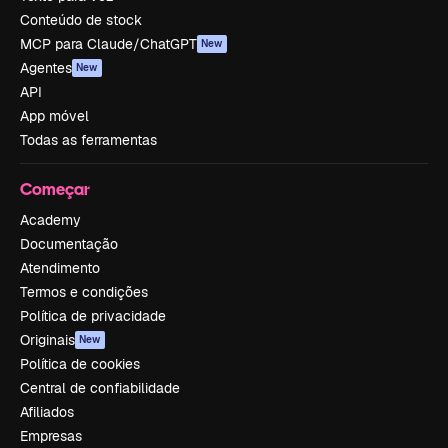
Conteúdo de stock
MCP para Claude/ChatGPT
New
Agentes
New
API
App móvel
Todas as ferramentas
Começar
Academy
Documentação
Atendimento
Termos e condições
Política de privacidade
Originais
New
Política de cookies
Central de confiabilidade
Afiliados
Empresas