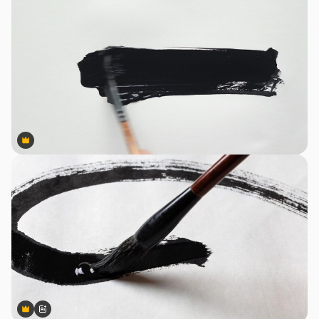
Premium
Premium
Premium
Premium
Gerado por IA