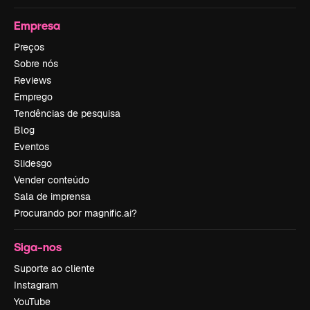
Empresa
Preços
Sobre nós
Reviews
Emprego
Tendências de pesquisa
Blog
Eventos
Slidesgo
Vender conteúdo
Sala de imprensa
Procurando por magnific.ai?
Siga-nos
Suporte ao cliente
Instagram
YouTube