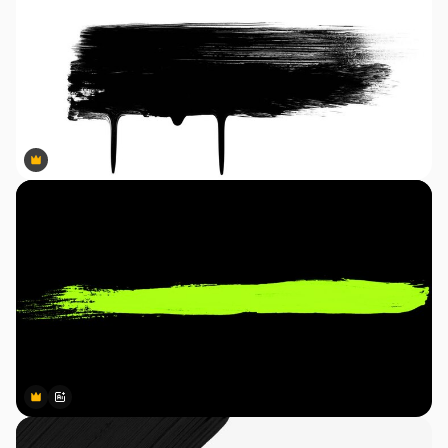
Premium
Premium
Premium
Premium
Gerado por IA