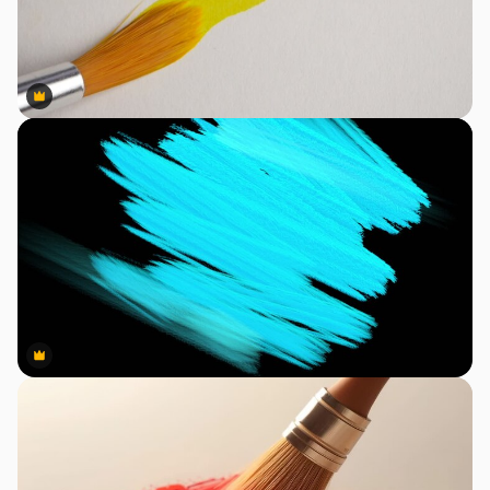
Premium
Premium
Premium
Premium