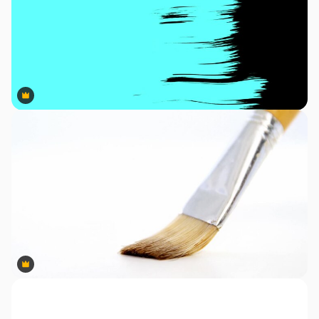
Premium
Premium
Premium
Premium