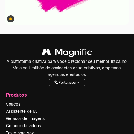
Premium
Premium
A plataforma criativa para você direcionar seu melhor trabalho.
Mais de 1 milhão de assinantes entre criativos, empresas,
agências e estúdios.
Português
Produtos
Spaces
Assistente de IA
Gerador de imagens
Gerador de vídeos
Texto para voz