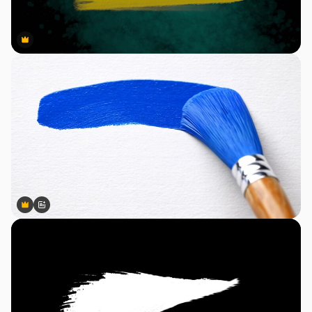
Premium
Premium
Premium
Premium
Gerado por IA