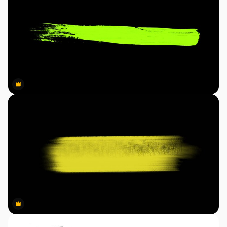
Premium
Premium
Premium
Premium