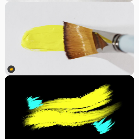
Premium
Premium