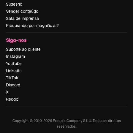
Slidesgo
Vender conteúdo
Sala de imprensa
Procurando por magnific.ai?
Siga-nos
Suporte ao cliente
Instagram
YouTube
LinkedIn
TikTok
Discord
X
Reddit
Copyright © 2010-
2026
Freepik Company S.L.U.
Todos os direitos
reservados
.