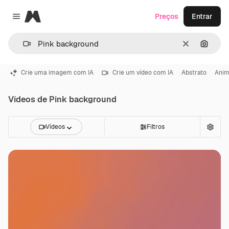
Magnific
Preços
Entrar
Close menu
Limpar
Pesqui
Crie uma imagem com IA
Crie um vídeo com IA
Abstrato
Ani
Vídeos de Pink background
Vídeos
Filtros