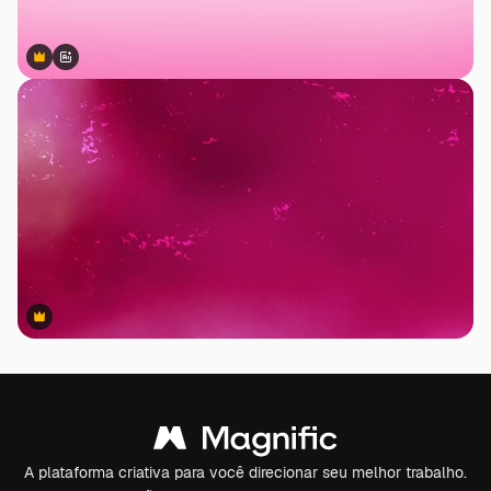
Premium
Premium
Gerado por IA
Premium
Premium
A plataforma criativa para você direcionar seu melhor trabalho.