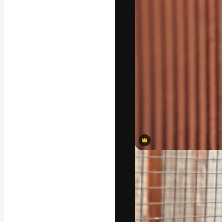
A plataforma cr
seu melhor trab
assinantes entr
agências e estú
Português
Premium
Premium
Premium
Premium
Premium
Premium
Premium
Premium
Premium
Premium
Premium
Premium
Premium
Premium
Premium
Premium
Premium
Premium
Premium
Premium
Premium
Premium
Premium
Premium
Premium
Premium
Premium
Premium
Premium
Premium
Premium
Premium
Premium
Premium
Premium
Premium
Premium
Premium
Premium
Premium
Premium
Premium
Premium
Premium
Premium
Premium
Premium
Premium
Premium
Premium
Premium
Premium
Premium
Premium
Premium
Premium
Premium
Premium
Premium
Premium
Premium
Premium
Premium
Premium
Premium
Premium
Premium
Premium
Premium
Premium
Premium
Premium
Premium
Premium
Premium
Premium
Premium
Premium
Premium
Premium
Premium
Premium
Premium
Premium
Premium
Premium
Premium
Premium
Premium
Premium
Premium
Premium
Premium
Premium
Premium
Premium
Gerado por IA
Copyright © 2010