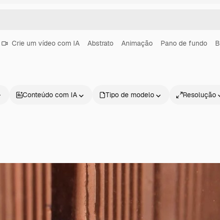
Crie um vídeo com IA
Abstrato
Animação
Pano de fundo
B
Conteúdo com IA
Tipo de modelo
Resolução
Produtos
Começar