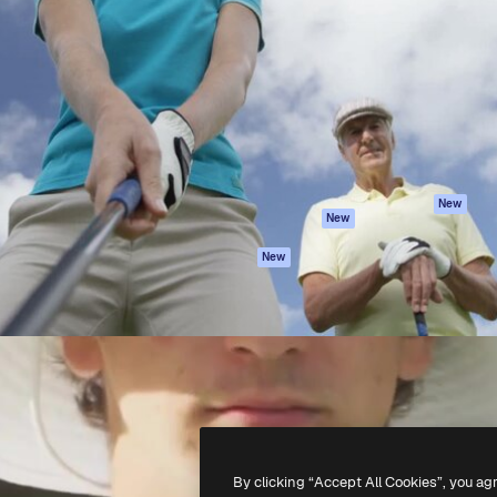
iativa para você direcionar
Spaces
Academy
alho. Mais de 1 milhão de
Assistente de IA
Documentação
e criativos, empresas,
Gerador de
Atendimento
dios.
imagens
Termos e
Gerador de vídeos
condições
Texto para voz
Política de
privacidade
Conteúdo de stock
Originais
MCP para
New
New
Claude/ChatGPT
Política de cooki
Agentes
Central de
New
confiabilidade
API
Afiliados
App móvel
Empresas
Todas as
ferramentas
-
2026
Freepik Company S.L.U.
Todos os direitos reservados
.
By clicking “Accept All Cookies”, you ag