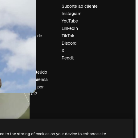
Preços
Suporte ao cliente
Sobre nós
Instagram
Reviews
YouTube
Emprego
LinkedIn
Tendências de
TikTok
pesquisa
Discord
Blog
X
Eventos
Reddit
es
Slidesgo
Vender conteúdo
Sala de imprensa
Procurando por
magnific.ai?
ree to the storing of cookies on your device to enhance site