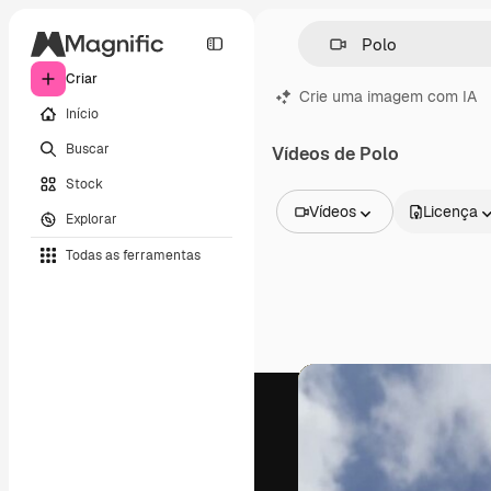
Criar
Crie uma imagem com IA
Início
Buscar
Vídeos de Polo
Stock
Vídeos
Licença
Explorar
Todas as imagens
Todas as ferramentas
Vetores
Ilustrações
Fotos
PSD
Modelos
Mockups
Vídeos
Clipes de vídeo
Animações
Modelos de vídeos
Ícones
Modelos 3D
Fontes