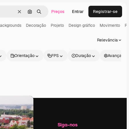
Preços
Entrar
Registrar-se
Limpar
Pesquisar por imagem
Buscar
ackgrounds
Decoração
Projeto
Design gráfico
Movimento
Pa
Relevância
Orientação
FPS
Duração
Avançado
Empresa
Siga-nos