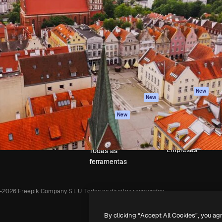
iativa para você direcionar
Spaces
Academy
alho. Mais de 1 milhão de
Assistente de IA
Documentação
e criativos, empresas,
Gerador de
Atendimento
dios.
imagens
Termos e
Gerador de vídeos
condições
Texto para voz
Política de
privacidade
Conteúdo de stock
Originais
MCP para
New
New
Claude/ChatGPT
Política de cooki
Agentes
Central de
New
confiabilidade
API
Afiliados
App móvel
Empresas
Todas as
ferramentas
-
2026
Freepik Company S.L.U.
Todos os direitos reservados
.
By clicking “Accept All Cookies”, you ag