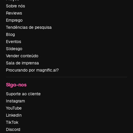
Sobre nós
Reviews
Emprego
Tendências de pesquisa
Blog
Eventos
Slidesgo
Vender conteúdo
Sala de imprensa
Procurando por magnific.ai?
Siga-nos
Suporte ao cliente
Instagram
YouTube
LinkedIn
TikTok
Discord