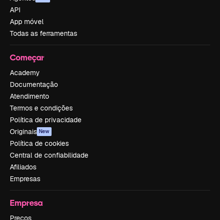
API
App móvel
Todas as ferramentas
Começar
Academy
Documentação
Atendimento
Termos e condições
Política de privacidade
Originais
New
Política de cookies
Central de confiabilidade
Afiliados
Empresas
Empresa
Preços