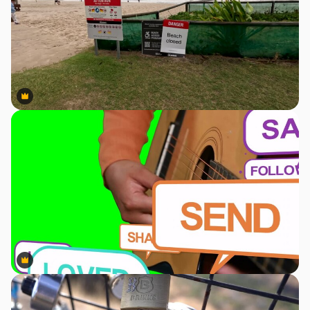
Premium
Premium
Premium
Premium