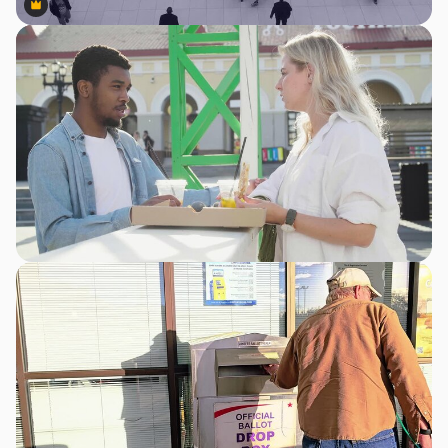
Premium
Premium