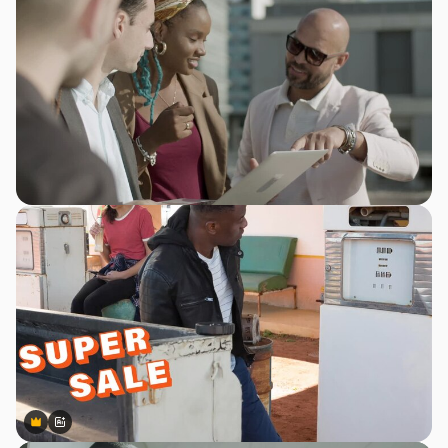
Premium
Premium
Gerado por IA