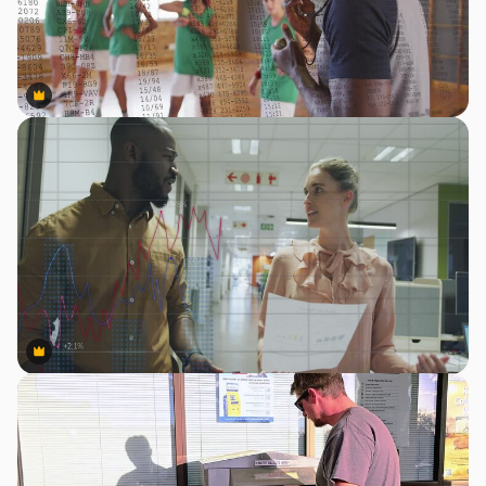
Premium
Premium
Premium
Premium