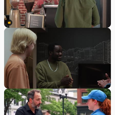
Premium
Premium