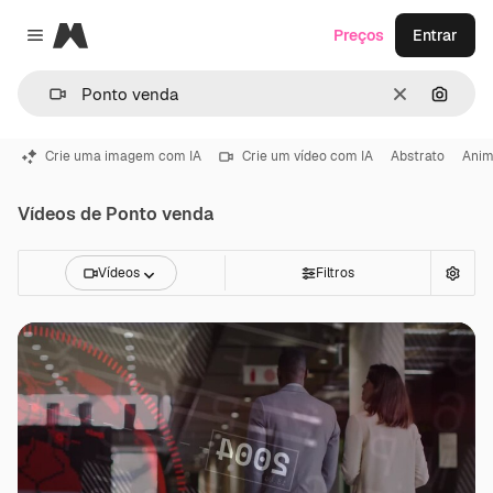
Magnific
Preços
Entrar
Close menu
Limpar
Pesqui
Crie uma imagem com IA
Crie um vídeo com IA
Abstrato
Ani
Vídeos de Ponto venda
Vídeos
Filtros