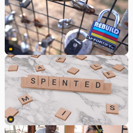
Premium
Premium
Premium
Premium