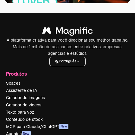
A plataforma criativa para você direcionar seu melhor trabalho.
Mais de 1 milhão de assinantes entre criativos, empresas,
agências e estúdios.
Português
Produtos
Spaces
Assistente de IA
Gerador de imagens
Gerador de vídeos
Texto para voz
Conteúdo de stock
MCP para Claude/ChatGPT
New
Agentes
New