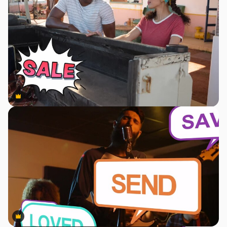
Premium
Premium
Premium
Premium