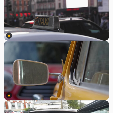
Premium
Premium
Premium
Premium