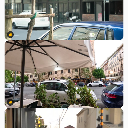
Premium
Premium
Premium
Premium