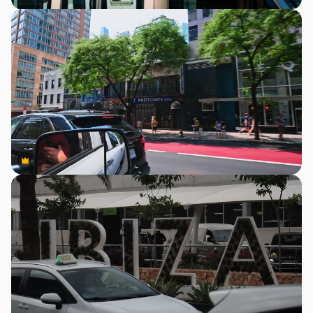
Premium
Premium
Gerado por IA
Premium
Premium