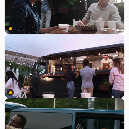
Premium
Premium
Premium
Premium