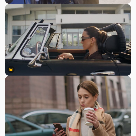
Premium
Premium