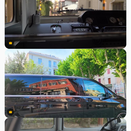
Premium
Premium
Premium
Premium