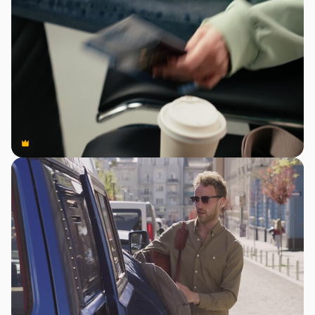
Premium
Premium