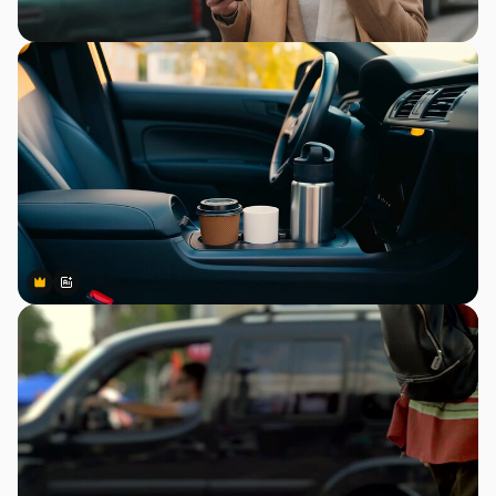
Premium
Premium
Gerado por IA