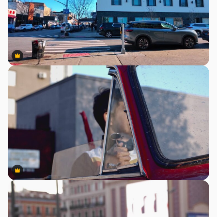
Premium
Premium
Premium
Premium