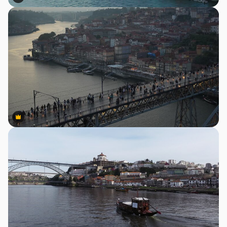
Premium
Premium
Premium
Premium