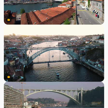
Premium
Premium
Premium
Premium