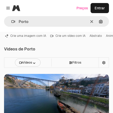
Magnific
Preços
Entrar
Close menu
Limpar
Pesqui
Crie uma imagem com IA
Crie um vídeo com IA
Abstrato
Ani
Vídeos de Porto
Vídeos
Filtros