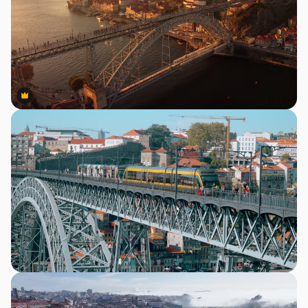
Premium
Premium