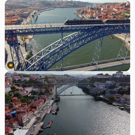
Premium
Premium