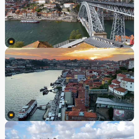
Premium
Premium
Premium
Premium