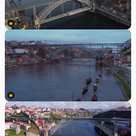
Premium
Premium
Premium
Premium