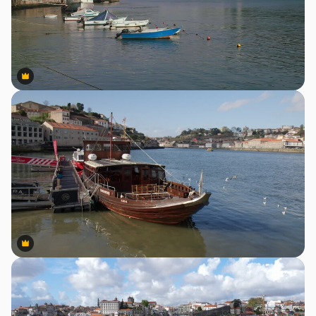
Premium
Premium
Premium
Premium