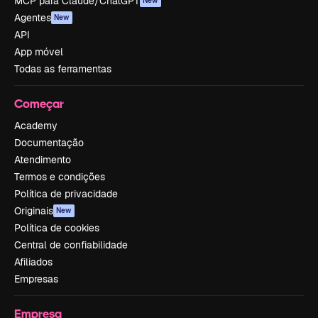
MCP para Claude/ChatGPT
New
Agentes
New
API
App móvel
Todas as ferramentas
Começar
Academy
Documentação
Atendimento
Termos e condições
Política de privacidade
Originais
New
Política de cookies
Central de confiabilidade
Afiliados
Empresas
Empresa