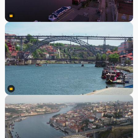
Premium
Premium
Premium
Premium