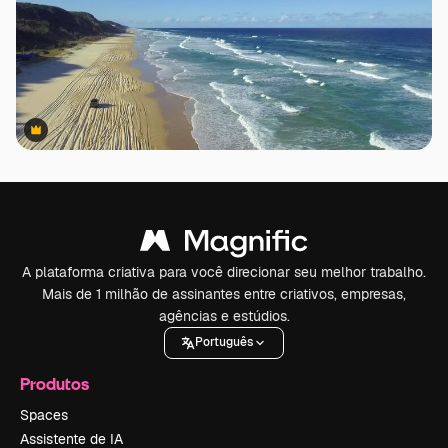
Premium
Premium
A plataforma criativa para você direcionar seu melhor trabalho.
Mais de 1 milhão de assinantes entre criativos, empresas,
agências e estúdios.
Português
Produtos
Spaces
Assistente de IA