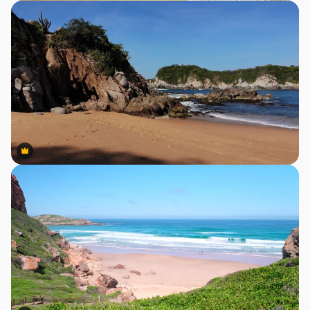
Premium
Premium