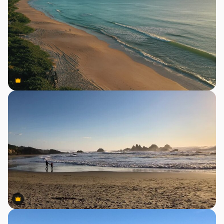
Premium
Premium
Premium
Premium