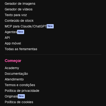
Gerador de imagens
Gerador de vídeos
Texto para voz
Conteúdo de stock
MCP para Claude/ChatGPT
New
Agentes
New
API
App móvel
Todas as ferramentas
Começar
Academy
Documentação
Atendimento
Termos e condições
Política de privacidade
Originais
New
Política de cookies