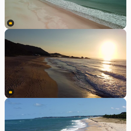
Premium
Premium
Premium
Premium