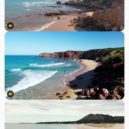
Premium
Premium
Premium
Premium