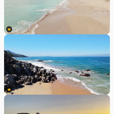
Premium
Premium
Premium
Premium