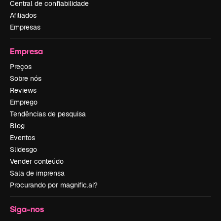
Central de confiabilidade
Afiliados
Empresas
Empresa
Preços
Sobre nós
Reviews
Emprego
Tendências de pesquisa
Blog
Eventos
Slidesgo
Vender conteúdo
Sala de imprensa
Procurando por magnific.ai?
Siga-nos