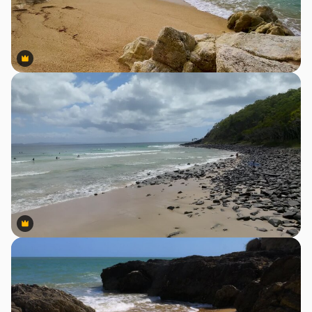
Premium
Premium
Premium
Premium