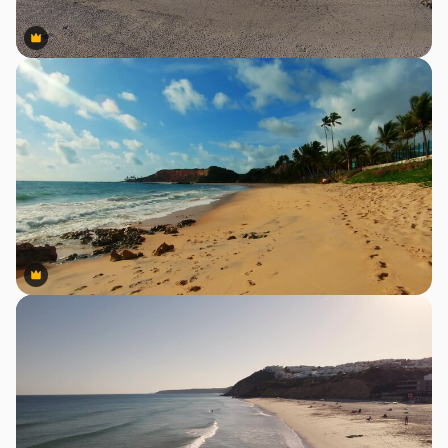
Premium
Premium
Premium
Premium