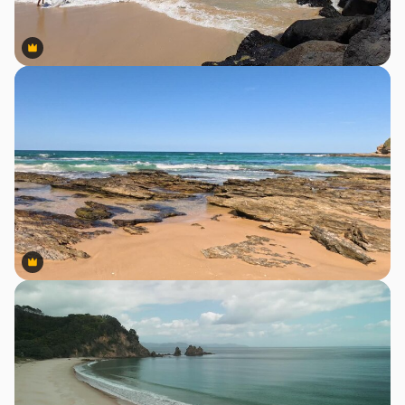
Premium
Premium
Premium
Premium