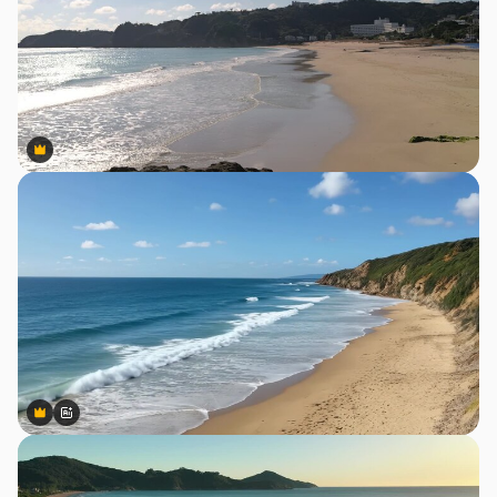
Premium
Premium
Premium
Premium
Gerado por IA