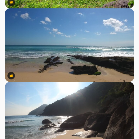
Premium
Premium
Premium
Premium