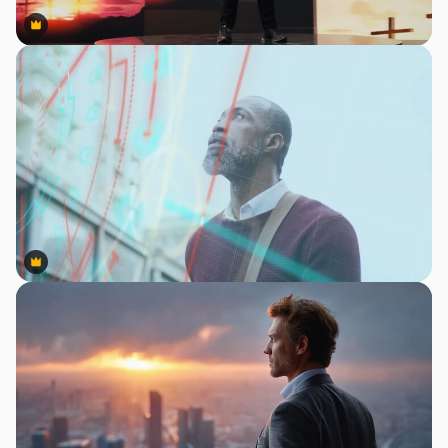
Premium
Premium
Premium
Premium