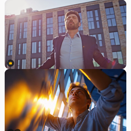
Premium
Premium