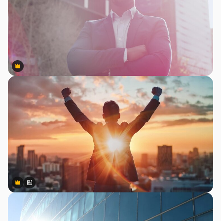
Premium
Premium
Premium
Premium
Gerado por IA