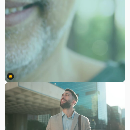
Premium
Premium