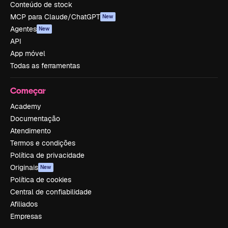
Conteúdo de stock
MCP para Claude/ChatGPT
New
Agentes
New
API
App móvel
Todas as ferramentas
Começar
Academy
Documentação
Atendimento
Termos e condições
Política de privacidade
Originais
New
Política de cookies
Central de confiabilidade
Afiliados
Empresas