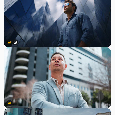
Premium
Premium
Gerado por IA
Premium
Premium