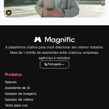
Premium
Premium
A plataforma criativa para você direcionar seu melhor trabalho.
Mais de 1 milhão de assinantes entre criativos, empresas,
agências e estúdios.
Português
Produtos
Spaces
Assistente de IA
Gerador de imagens
Gerador de vídeos
Texto para voz