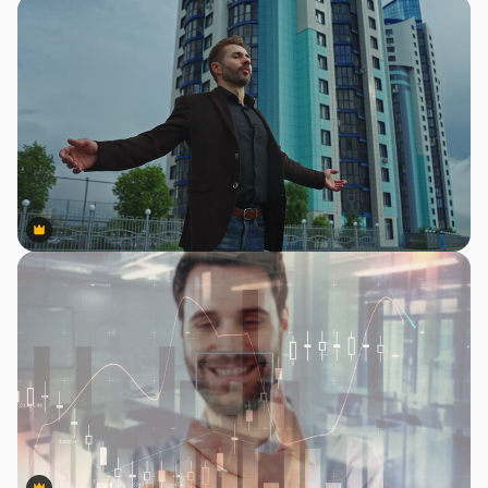
Premium
Premium