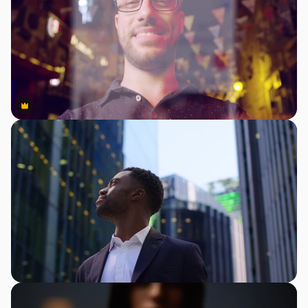
Premium
Premium