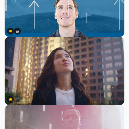
Premium
Premium
Gerado por IA
Premium
Premium