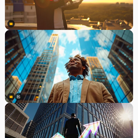
Premium
Premium
Premium
Premium
Gerado por IA