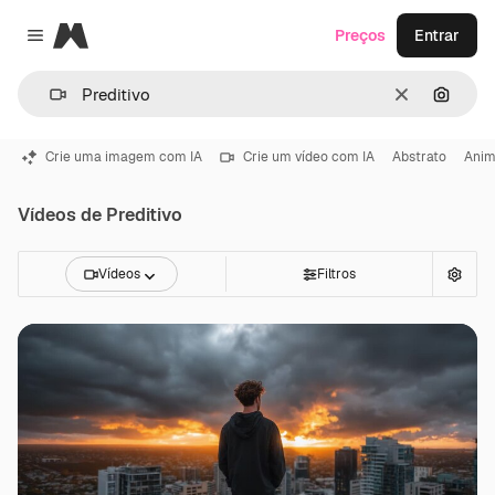
Magnific
Preços
Entrar
Close menu
Limpar
Pesqui
Crie uma imagem com IA
Crie um vídeo com IA
Abstrato
Ani
Vídeos de Preditivo
Vídeos
Filtros