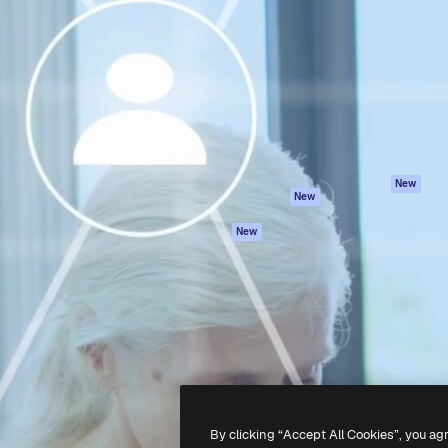
iativa para você direcionar
Spaces
Academy
alho. Mais de 1 milhão de
Assistente de IA
Documentação
e criativos, empresas,
Gerador de
Atendimento
dios.
imagens
Termos e
Gerador de vídeos
condições
Texto para voz
Política de
privacidade
Conteúdo de stock
Originais
MCP para
New
New
Claude/ChatGPT
Política de cooki
Agentes
Central de
New
confiabilidade
API
Afiliados
App móvel
Empresas
Todas as
ferramentas
-
2026
Freepik Company S.L.U.
Todos os direitos reservados
.
By clicking “Accept All Cookies”, you ag