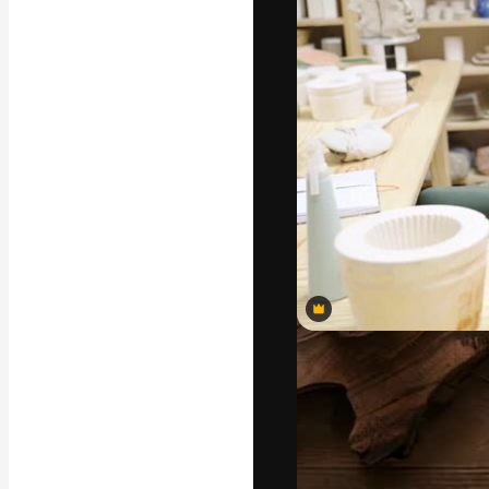
A plataforma cr
seu melhor trab
assinantes entr
agências e estú
Português
Premium
Premium
Premium
Premium
Premium
Premium
Premium
Premium
Premium
Premium
Premium
Premium
Premium
Premium
Premium
Premium
Premium
Premium
Premium
Premium
Premium
Premium
Premium
Premium
Premium
Premium
Premium
Premium
Premium
Premium
Premium
Premium
Premium
Premium
Premium
Premium
Premium
Premium
Premium
Premium
Premium
Premium
Premium
Premium
Premium
Premium
Premium
Premium
Premium
Premium
Premium
Premium
Premium
Premium
Premium
Premium
Gerado por IA
Gerado por IA
Gerado por IA
Gerado por IA
Gerado por IA
Gerado por IA
Gerado por IA
Gerado por IA
Gerado por IA
Gerado por IA
Gerado por IA
Gerado por IA
Copyright © 2010