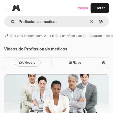
Magnific
Preços
Entrar
Close menu
Limpar
Pesqui
Crie uma imagem com IA
Crie um vídeo com IA
Abstrato
Ani
Vídeos de Profissionais medicos
Vídeos
Filtros