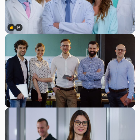
Premium
Premium
Gerado por IA