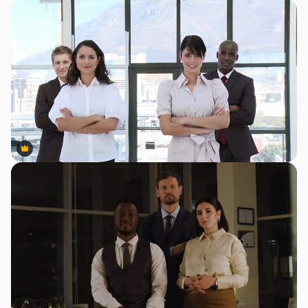
Premium
Premium