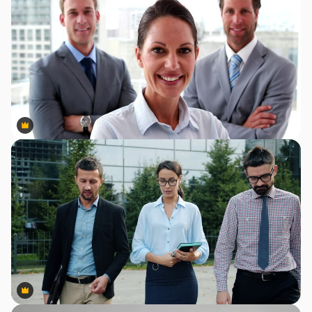
Premium
Premium
Premium
Premium