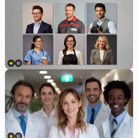
Premium
Premium
Gerado por IA