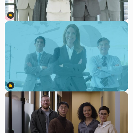
Premium
Premium
Premium
Premium