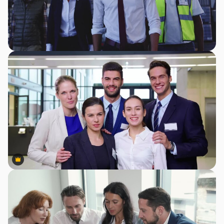
Premium
Premium