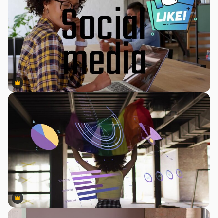
Premium
Premium
Premium
Premium