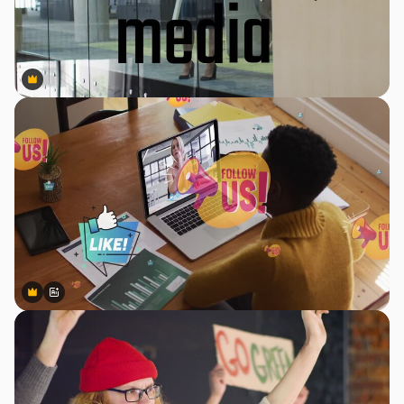
Premium
Premium
Premium
Premium
Gerado por IA