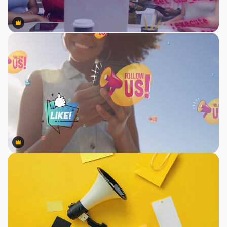
Premium
Premium
Premium
Premium