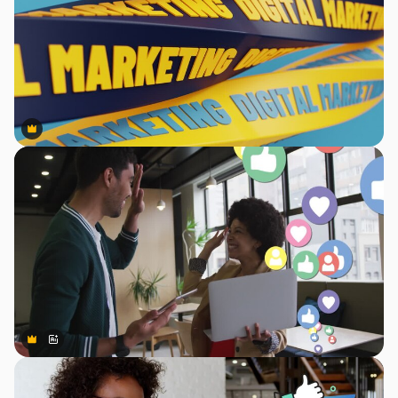
Premium
Premium
Premium
Premium
Gerado por IA