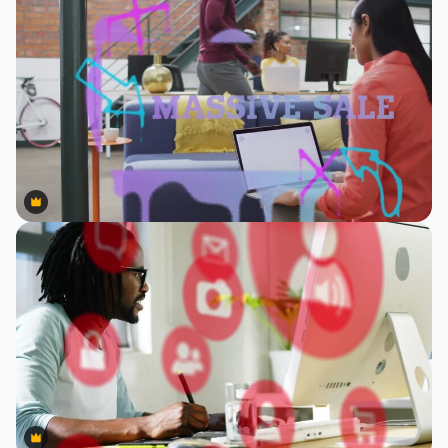
Premium
Premium
Premium
Premium