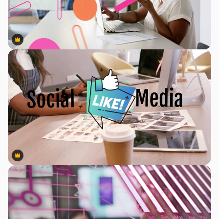
Premium
Premium
Premium
Premium