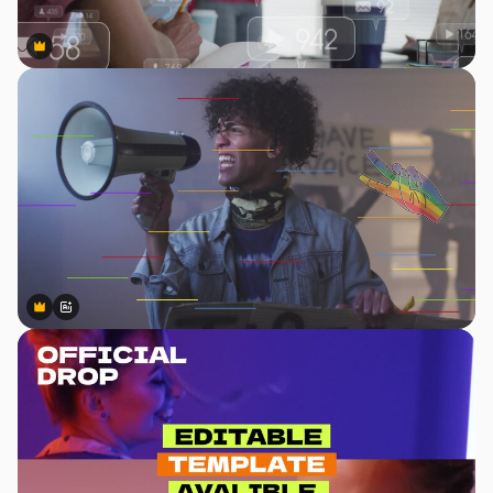
Premium
Premium
Premium
Premium
Gerado por IA