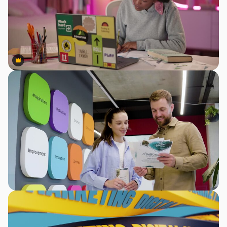
Premium
Premium