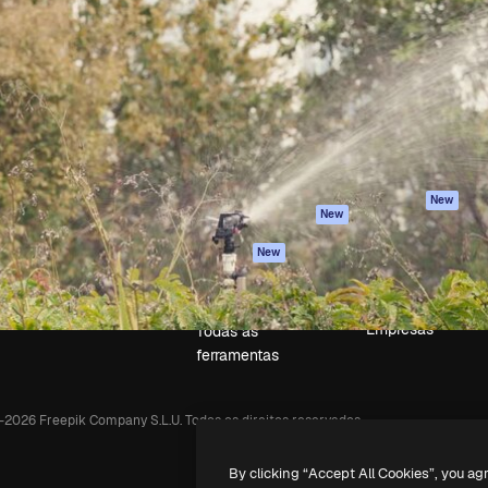
iativa para você direcionar
Spaces
Academy
alho. Mais de 1 milhão de
Assistente de IA
Documentação
e criativos, empresas,
Gerador de
Atendimento
dios.
imagens
Termos e
Gerador de vídeos
condições
Texto para voz
Política de
privacidade
Conteúdo de stock
Originais
MCP para
New
New
Claude/ChatGPT
Política de cooki
Agentes
Central de
New
confiabilidade
API
Afiliados
App móvel
Empresas
Todas as
ferramentas
-
2026
Freepik Company S.L.U.
Todos os direitos reservados
.
By clicking “Accept All Cookies”, you ag