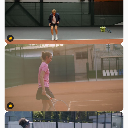
Premium
Premium
Premium
Premium