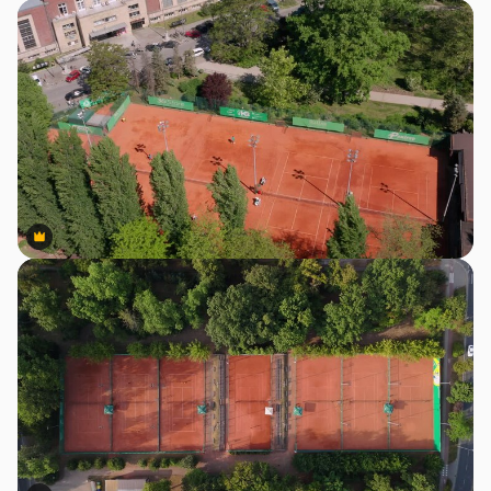
Premium
Premium