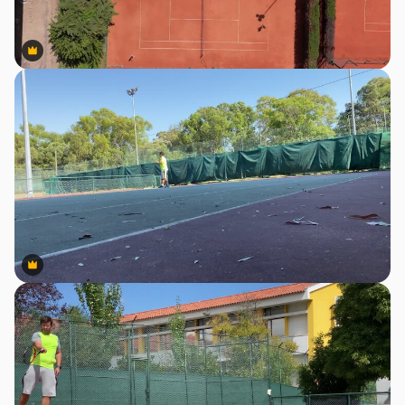
Premium
Premium
Premium
Premium