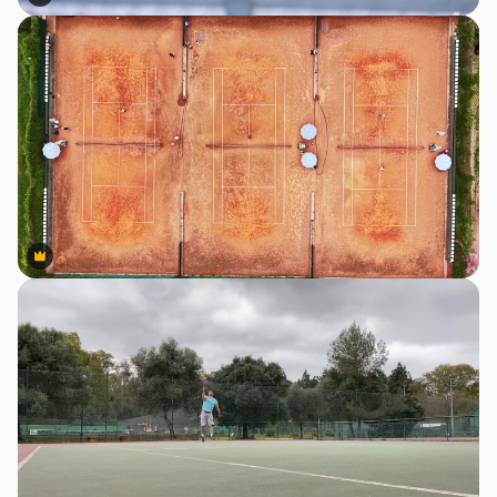
Premium
Premium
Premium
Premium