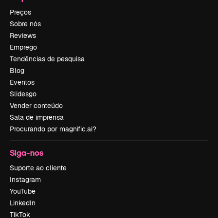
Preços
Sobre nós
Reviews
Emprego
Tendências de pesquisa
Blog
Eventos
Slidesgo
Vender conteúdo
Sala de imprensa
Procurando por magnific.ai?
Siga-nos
Suporte ao cliente
Instagram
YouTube
LinkedIn
TikTok