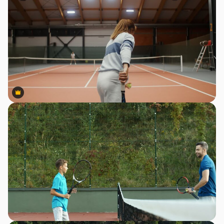
Premium
Premium