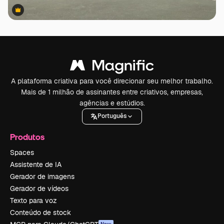
Premium
Premium
A plataforma criativa para você direcionar seu melhor trabalho.
Mais de 1 milhão de assinantes entre criativos, empresas,
agências e estúdios.
Português
Produtos
Spaces
Assistente de IA
Gerador de imagens
Gerador de vídeos
Texto para voz
Conteúdo de stock