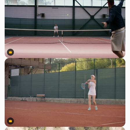
Premium
Premium
Premium
Premium