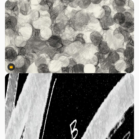
Premium
Premium