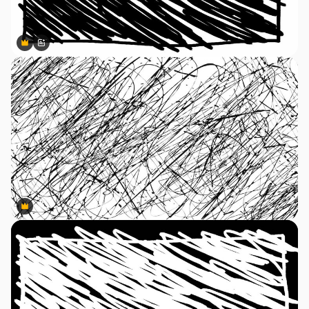
Premium
Premium
Gerado por IA
Premium
Premium