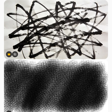
Premium
Premium
Gerado por IA