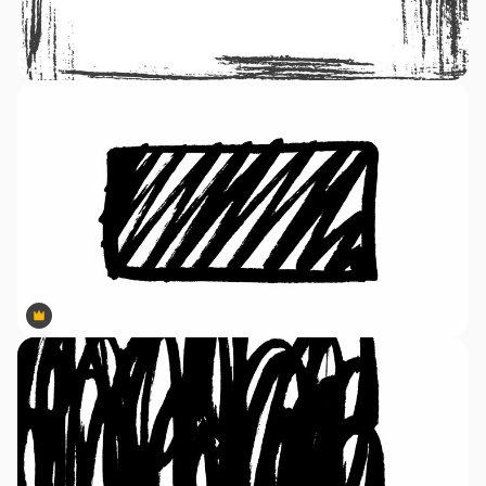
Premium
Premium