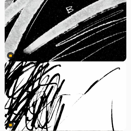
Premium
Premium
Premium
Premium