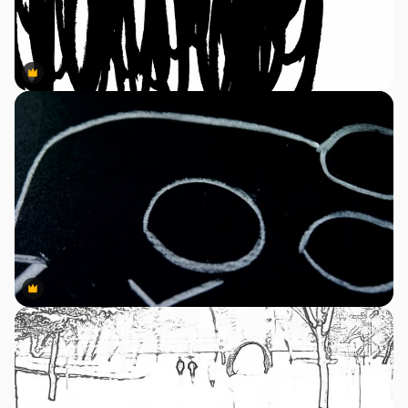
Premium
Premium
Premium
Premium