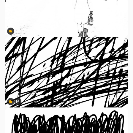
Premium
Premium
Premium
Premium
Gerado por IA