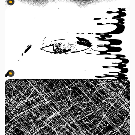
Premium
Premium
Premium
Premium