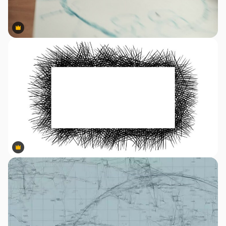
Premium
Premium
Premium
Premium