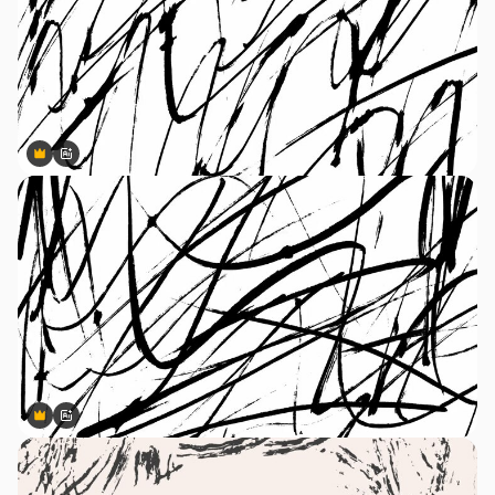
Premium
Premium
Gerado por IA
Premium
Premium
Gerado por IA