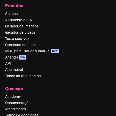
Produtos
Spaces
Assistente de IA
Gerador de imagens
Gerador de vídeos
Texto para voz
Conteúdo de stock
MCP para Claude/ChatGPT
New
Agentes
New
API
App móvel
Todas as ferramentas
Começar
Academy
Documentação
Atendimento
Termos e condições