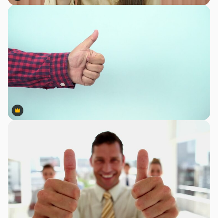
Premium
Premium