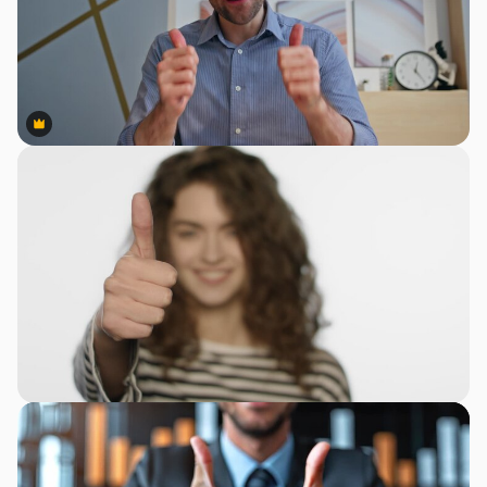
Premium
Premium