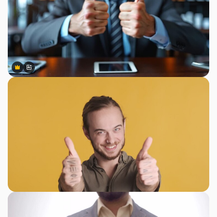
Premium
Premium
Gerado por IA