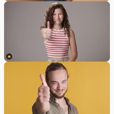
Premium
Premium