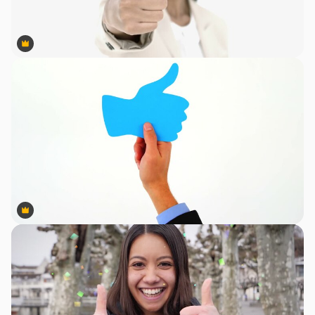
Premium
Premium
Premium
Premium