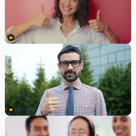
Premium
Premium
Premium
Premium