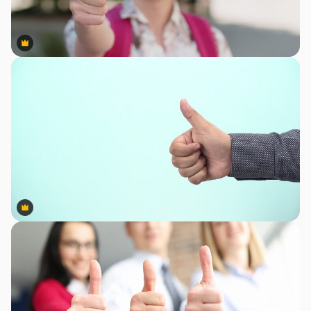
Premium
Premium
Premium
Premium