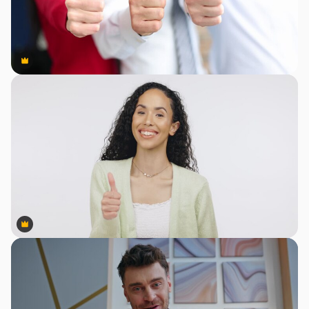
Premium
Premium
Premium
Premium