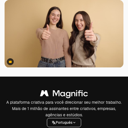
Premium
Premium
A plataforma criativa para você direcionar seu melhor trabalho.
Mais de 1 milhão de assinantes entre criativos, empresas,
agências e estúdios.
Português