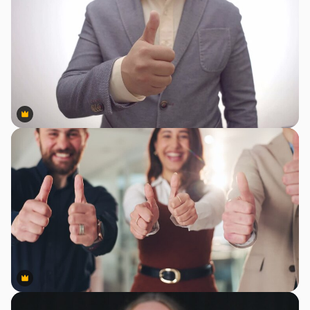
Premium
Premium
Premium
Premium