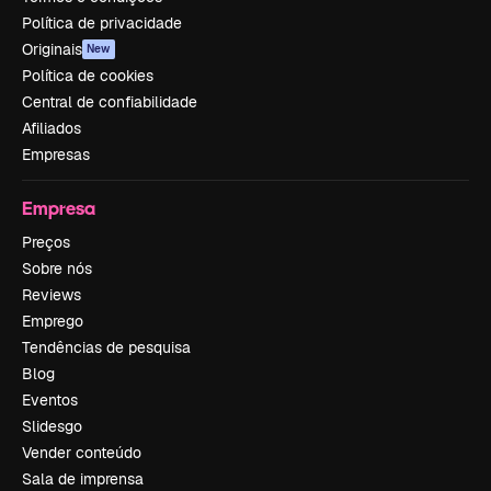
Política de privacidade
Originais
New
Política de cookies
Central de confiabilidade
Afiliados
Empresas
Empresa
Preços
Sobre nós
Reviews
Emprego
Tendências de pesquisa
Blog
Eventos
Slidesgo
Vender conteúdo
Sala de imprensa