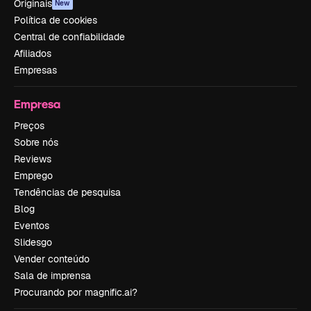
Originais
New
Política de cookies
Central de confiabilidade
Afiliados
Empresas
Empresa
Preços
Sobre nós
Reviews
Emprego
Tendências de pesquisa
Blog
Eventos
Slidesgo
Vender conteúdo
Sala de imprensa
Procurando por magnific.ai?