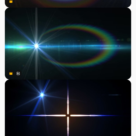
Premium
Premium
Premium
Premium
Gerado por IA