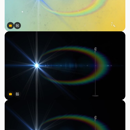
Premium
Premium
Gerado por IA
Premium
Premium
Gerado por IA