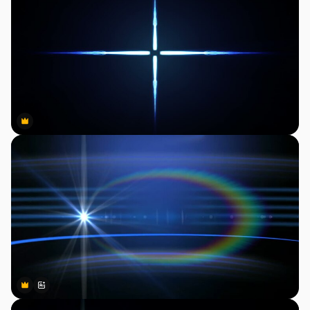
Premium
Premium
Premium
Premium
Gerado por IA