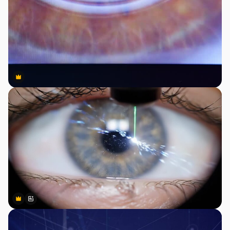
Premium
Premium
Premium
Premium
Gerado por IA