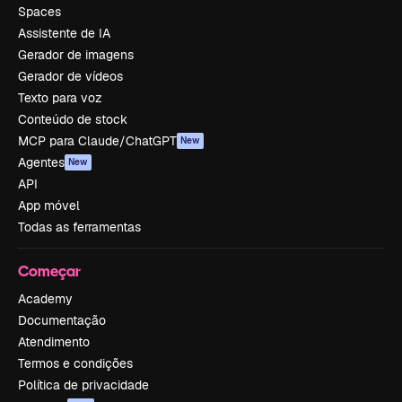
Spaces
Assistente de IA
Gerador de imagens
Gerador de vídeos
Texto para voz
Conteúdo de stock
MCP para Claude/ChatGPT
New
Agentes
New
API
App móvel
Todas as ferramentas
Começar
Academy
Documentação
Atendimento
Termos e condições
Política de privacidade