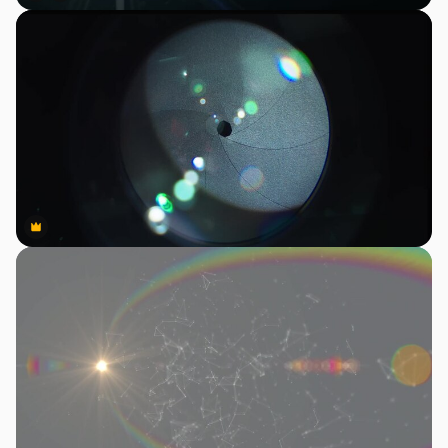
Premium
Premium