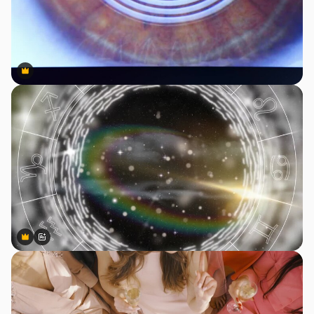
Premium
Premium
Premium
Premium
Gerado por IA