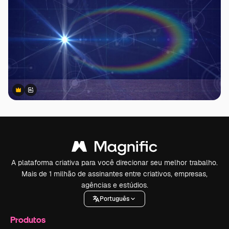
Premium
Premium
Gerado por IA
A plataforma criativa para você direcionar seu melhor trabalho.
Mais de 1 milhão de assinantes entre criativos, empresas,
agências e estúdios.
Português
Produtos