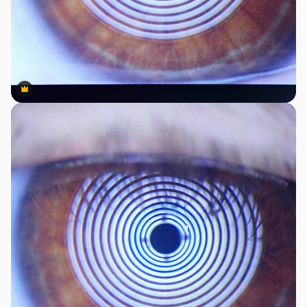
Premium
Premium