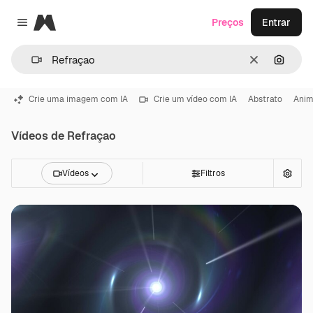
Magnific
Preços
Entrar
Close menu
Limpar
Pesqui
Crie uma imagem com IA
Crie um vídeo com IA
Abstrato
Ani
Vídeos de Refraçao
Vídeos
Filtros