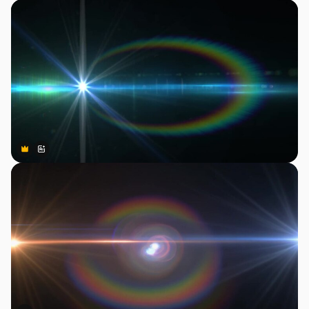
Premium
Premium
Gerado por IA