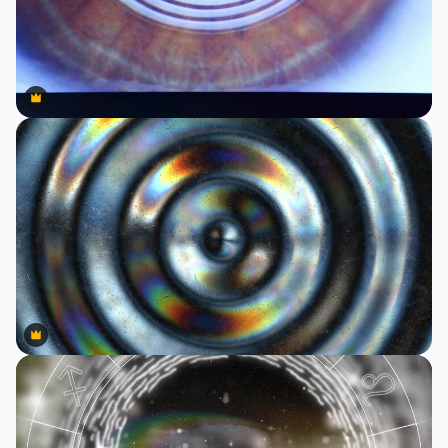
Premium
Premium
Premium
Premium