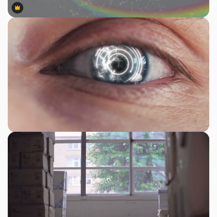
Premium
Premium