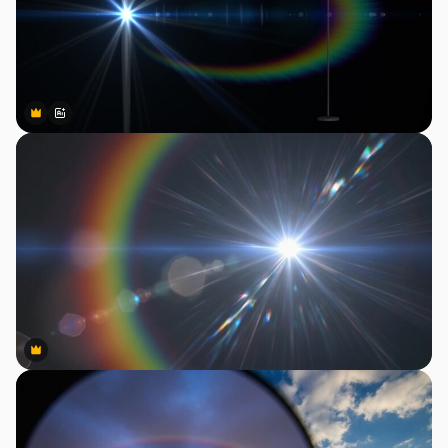
Premium
Premium
Gerado por IA
Premium
Premium