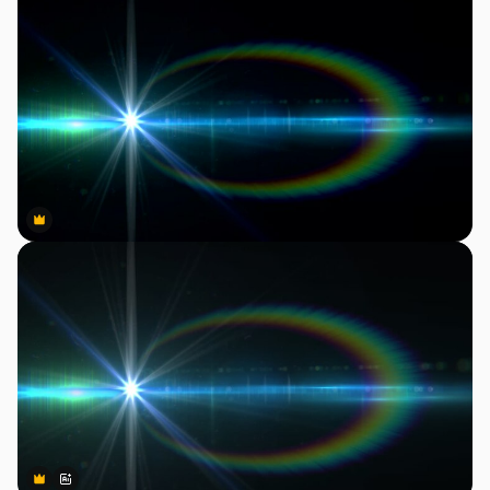
Premium
Premium
Premium
Premium
Gerado por IA