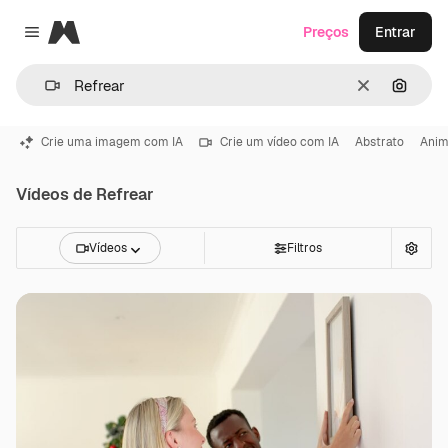
Magnific
Preços
Entrar
Close menu
Limpar
Pesqui
Crie uma imagem com IA
Crie um vídeo com IA
Abstrato
Ani
Vídeos de Refrear
Vídeos
Filtros