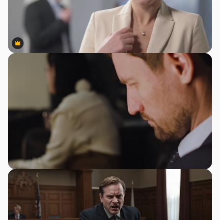
Premium
Premium