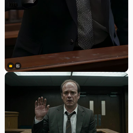
Premium
Premium
Gerado por IA