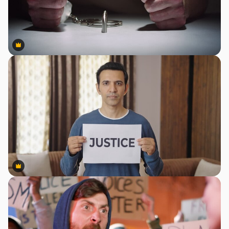
Premium
Premium
Premium
Premium