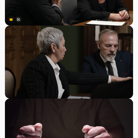
Premium
Premium
Gerado por IA