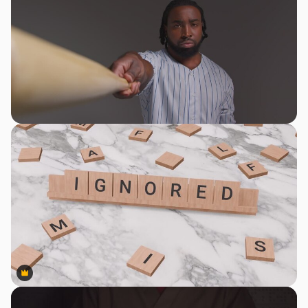
Premium
Premium