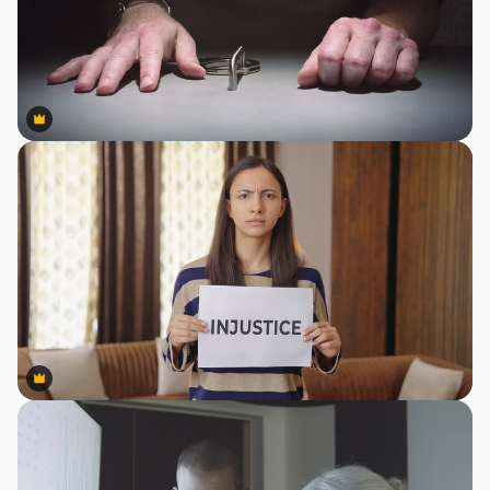
Premium
Premium
Premium
Premium