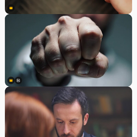
Premium
Premium
Premium
Premium
Gerado por IA