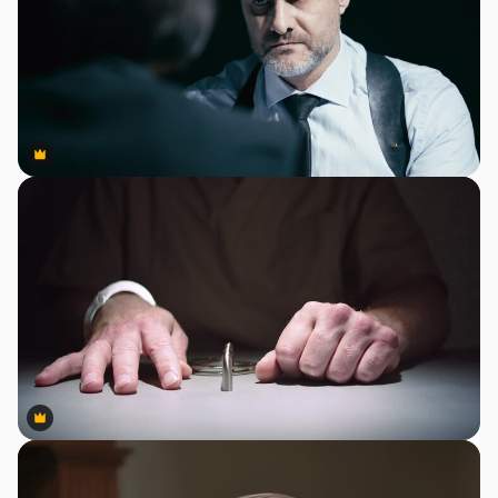
Premium
Premium
Premium
Premium