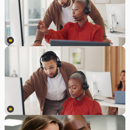
Premium
Premium
Premium
Premium