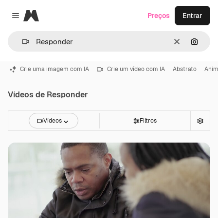
Magnific
Preços
Entrar
Close menu
Limpar
Pesqui
Crie uma imagem com IA
Crie um vídeo com IA
Abstrato
Ani
Vídeos de Responder
Vídeos
Filtros