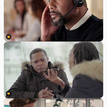
Premium
Premium
Premium
Premium