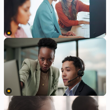
Premium
Premium
Premium
Premium