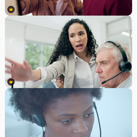
Premium
Premium
Premium
Premium