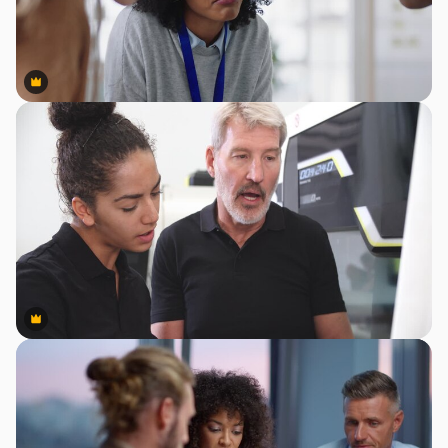
Premium
Premium
Premium
Premium