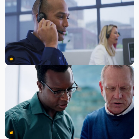
Premium
Premium
Premium
Premium