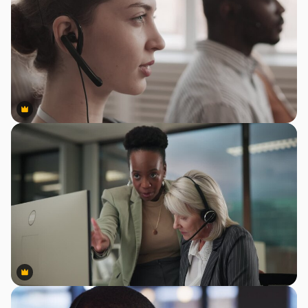
Premium
Premium
Premium
Premium