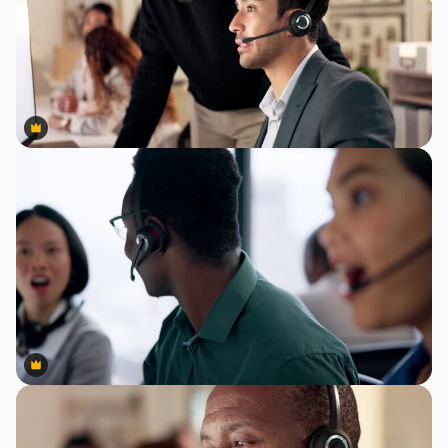
Premium
Premium
Premium
Premium