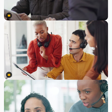
Premium
Premium
Premium
Premium