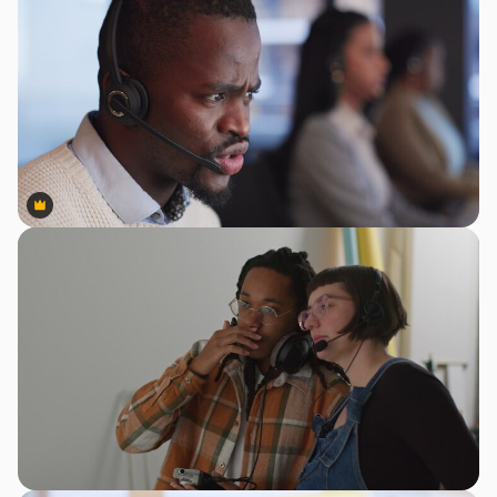
Premium
Premium