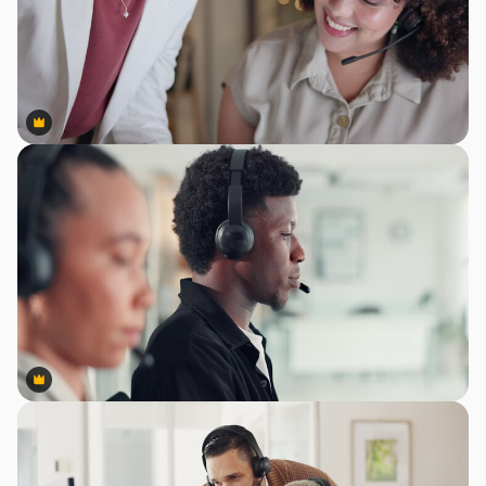
Premium
Premium
Premium
Premium