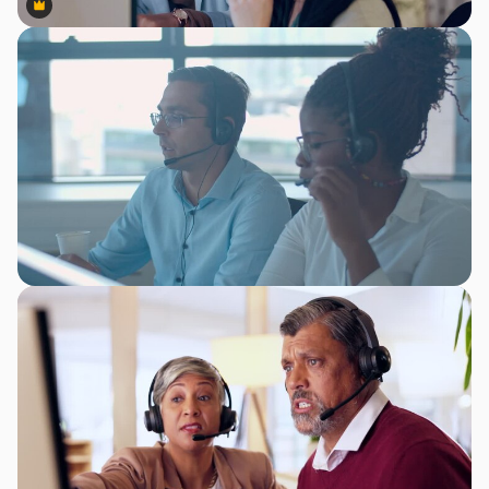
Premium
Premium