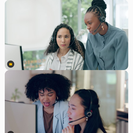
Premium
Premium