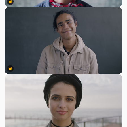
Premium
Premium
Premium
Premium