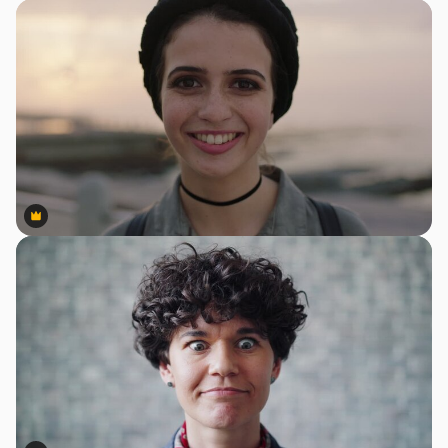
Premium
Premium