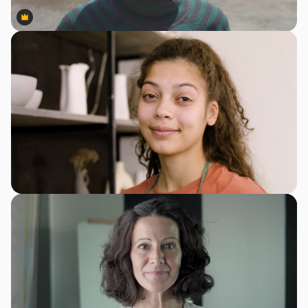
Premium
Premium