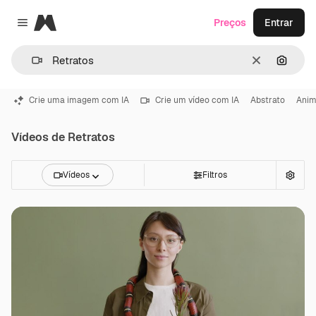
Magnific
Preços
Entrar
Close menu
Limpar
Pesqui
Crie uma imagem com IA
Crie um vídeo com IA
Abstrato
Ani
Vídeos de Retratos
Vídeos
Filtros