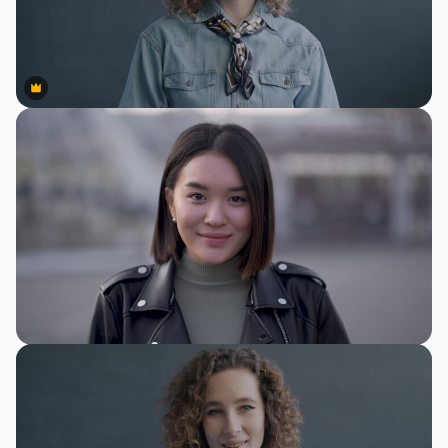
Premium
Premium