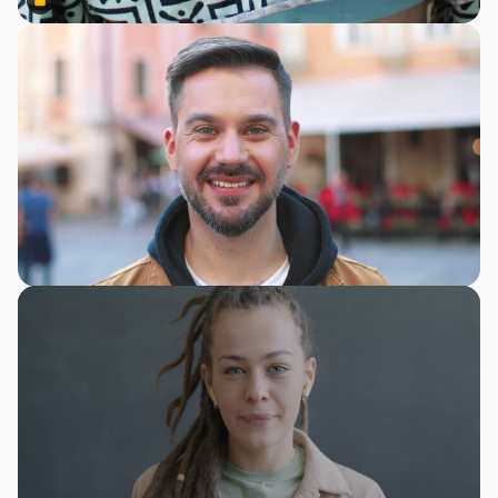
Premium
Premium