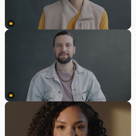
Premium
Premium
Premium
Premium